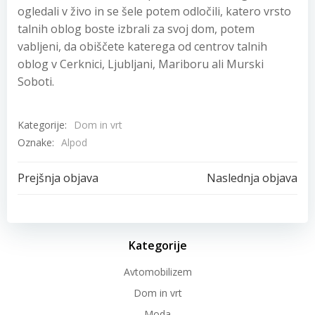
ogledali v živo in se šele potem odločili, katero vrsto
talnih oblog boste izbrali za svoj dom, potem
vabljeni, da obiščete katerega od centrov talnih
oblog v Cerknici, Ljubljani, Mariboru ali Murski
Soboti.
Kategorije:
Dom in vrt
Oznake:
Alpod
Post
Post
Prejšnja objava
Naslednja objava
navigation
navigation
Kategorije
Avtomobilizem
Dom in vrt
Moda