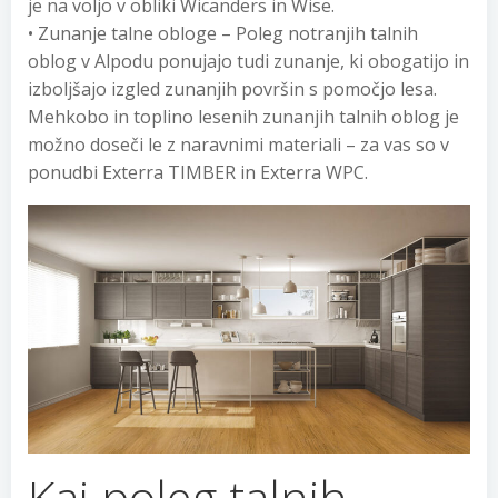
je na voljo v obliki Wicanders in Wise.
• Zunanje talne obloge – Poleg notranjih talnih
oblog v Alpodu ponujajo tudi zunanje, ki obogatijo in
izboljšajo izgled zunanjih površin s pomočjo lesa.
Mehkobo in toplino lesenih zunanjih talnih oblog je
možno doseči le z naravnimi materiali – za vas so v
ponudbi Exterra TIMBER in Exterra WPC.
Kaj poleg talnih