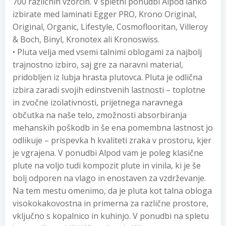
700 različnih vzorcih. V spletni ponudbi Alpod lahko
izbirate med laminati Egger PRO, Krono Original,
Original, Organic, Lifestyle, Cosmoflooritan, Villeroy
& Boch, Binyl, Kronotex ali Kronoswiss.
• Pluta velja med vsemi talnimi oblogami za najbolj
trajnostno izbiro, saj gre za naravni material,
pridobljen iz lubja hrasta plutovca. Pluta je odlična
izbira zaradi svojih edinstvenih lastnosti – toplotne
in zvočne izolativnosti, prijetnega naravnega
občutka na naše telo, zmožnosti absorbiranja
mehanskih poškodb in še ena pomembna lastnost jo
odlikuje – prispevka h kvaliteti zraka v prostoru, kjer
je vgrajena. V ponudbi Alpod vam je poleg klasične
plute na voljo tudi kompozit plute in vinila, ki je še
bolj odporen na vlago in enostaven za vzdrževanje.
Na tem mestu omenimo, da je pluta kot talna obloga
visokokakovostna in primerna za različne prostore,
vključno s kopalnico in kuhinjo. V ponudbi na spletu