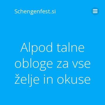
Skip
to
Schengenfest.si
content
Alpod talne
obloge za vse
želje in okuse