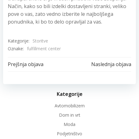
Način, kako so bili izdelki dostavljeni stranki, veliko
pove o vas, zato vedno izberite le najboljšega
ponudnika, ki bo to delo opravljal za vas.
Kategorije:
Storitve
Oznake:
fulfillment center
Post
Post
Prejšnja objava
Naslednja objava
navigation
navigation
Kategorije
Avtomobilizem
Dom in vrt
Moda
Podjetništvo