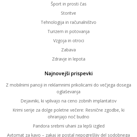
Šport in prosti čas
Storitve
Tehnologija in računalništvo
Turizem in potovanja
Vzgoja in otroci
Zabava
Zdravje in lepota
Najnovejši prispevki
Z mobilnimi panoji in reklamnimi prikolicami do večjega dosega
oglaševanja
Dejavniki, ki vplivajo na ceno zobnih implantatov
Krimi serije za dolge poletne večere: Resnične zgodbe, ki
ohranjajo noč budno
Pandora srebrni uhani za lepši izgled
Avtomat za kavo – zakaj je postal nepogrešljiv del sodobnega