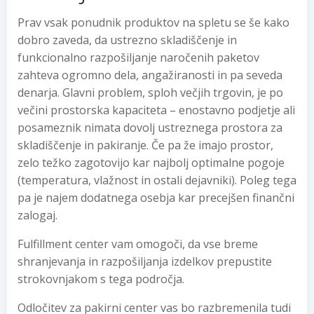
Prav vsak ponudnik produktov na spletu se še kako
dobro zaveda, da ustrezno skladiščenje in
funkcionalno razpošiljanje naročenih paketov
zahteva ogromno dela, angažiranosti in pa seveda
denarja. Glavni problem, sploh večjih trgovin, je po
večini prostorska kapaciteta – enostavno podjetje ali
posameznik nimata dovolj ustreznega prostora za
skladiščenje in pakiranje. Če pa že imajo prostor,
zelo težko zagotovijo kar najbolj optimalne pogoje
(temperatura, vlažnost in ostali dejavniki). Poleg tega
pa je najem dodatnega osebja kar precejšen finančni
zalogaj.
Fulfillment center vam omogoči, da vse breme
shranjevanja in razpošiljanja izdelkov prepustite
strokovnjakom s tega področja.
Odločitev za pakirni center vas bo razbremenila tudi