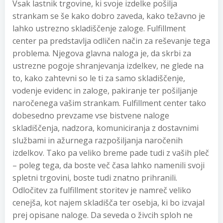
Vsak lastnik trgovine, ki svoje izdelke pošilja
strankam se še kako dobro zaveda, kako težavno je
lahko ustrezno skladiščenje zaloge. Fulfillment
center pa predstavlja odličen način za reševanje tega
problema. Njegova glavna naloga je, da skrbi za
ustrezne pogoje shranjevanja izdelkev, ne glede na
to, kako zahtevni so le ti za samo skladiščenje,
vodenje evidenc in zaloge, pakiranje ter pošiljanje
naročenega vašim strankam. Fulfillment center tako
dobesedno prevzame vse bistvene naloge
skladiščenja, nadzora, komuniciranja z dostavnimi
službami in ažurnega razpošiljanja naročenih
izdelkov. Tako pa veliko breme pade tudi z vaših pleč
– poleg tega, da boste več časa lahko namenili svoji
spletni trgovini, boste tudi znatno prihranili.
Odločitev za fulfillment storitev je namreč veliko
cenejša, kot najem skladišča ter osebja, ki bo izvajal
prej opisane naloge. Da seveda o živcih sploh ne