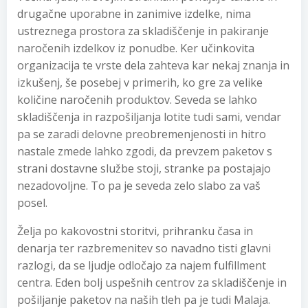
drugačne uporabne in zanimive izdelke, nima
ustreznega prostora za skladiščenje in pakiranje
naročenih izdelkov iz ponudbe. Ker učinkovita
organizacija te vrste dela zahteva kar nekaj znanja in
izkušenj, še posebej v primerih, ko gre za velike
količine naročenih produktov. Seveda se lahko
skladiščenja in razpošiljanja lotite tudi sami, vendar
pa se zaradi delovne preobremenjenosti in hitro
nastale zmede lahko zgodi, da prevzem paketov s
strani dostavne službe stoji, stranke pa postajajo
nezadovoljne. To pa je seveda zelo slabo za vaš
posel.
Želja po kakovostni storitvi, prihranku časa in
denarja ter razbremenitev so navadno tisti glavni
razlogi, da se ljudje odločajo za najem fulfillment
centra. Eden bolj uspešnih centrov za skladiščenje in
pošiljanje paketov na naših tleh pa je tudi Malaja.