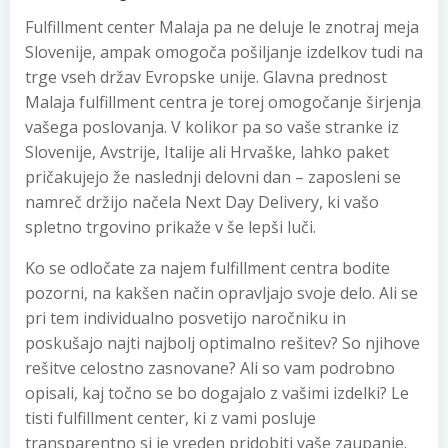
Fulfillment center Malaja pa ne deluje le znotraj meja
Slovenije, ampak omogoča pošiljanje izdelkov tudi na
trge vseh držav Evropske unije. Glavna prednost
Malaja fulfillment centra je torej omogočanje širjenja
vašega poslovanja. V kolikor pa so vaše stranke iz
Slovenije, Avstrije, Italije ali Hrvaške, lahko paket
pričakujejo že naslednji delovni dan – zaposleni se
namreč držijo načela Next Day Delivery, ki vašo
spletno trgovino prikaže v še lepši luči.
Ko se odločate za najem fulfillment centra bodite
pozorni, na kakšen način opravljajo svoje delo. Ali se
pri tem individualno posvetijo naročniku in
poskušajo najti najbolj optimalno rešitev? So njihove
rešitve celostno zasnovane? Ali so vam podrobno
opisali, kaj točno se bo dogajalo z vašimi izdelki? Le
tisti fulfillment center, ki z vami posluje
transparentno si je vreden pridobiti vaše zaupanje.