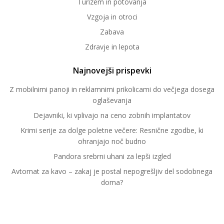
Turizem in potovanja
Vzgoja in otroci
Zabava
Zdravje in lepota
Najnovejši prispevki
Z mobilnimi panoji in reklamnimi prikolicami do večjega dosega
oglaševanja
Dejavniki, ki vplivajo na ceno zobnih implantatov
Krimi serije za dolge poletne večere: Resnične zgodbe, ki
ohranjajo noč budno
Pandora srebrni uhani za lepši izgled
Avtomat za kavo – zakaj je postal nepogrešljiv del sodobnega
doma?