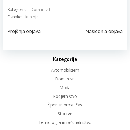
Kategorije:
Dom in vrt
Oznake:
kuhinje
Post
Post
Prejšnja objava
Naslednja objava
navigation
navigation
Kategorije
Avtomobilizem
Dom in vrt
Moda
Podjetništvo
Šport in prosti čas
Storitve
Tehnologija in računalništvo