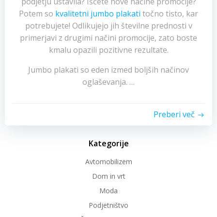
podjetju ustavila? Iščete nove načine promocije?
Potem so
kvalitetni jumbo plakati
točno tisto, kar
potrebujete! Odlikujejo jih številne prednosti v
primerjavi z drugimi načini promocije, zato boste
kmalu opazili pozitivne rezultate.
Jumbo plakati so eden izmed boljših načinov
oglaševanja. …
Preberi več
Kategorije
Avtomobilizem
Dom in vrt
Moda
Podjetništvo