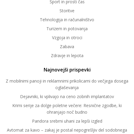
Šport in prosti čas
Storitve
Tehnologija in računalništvo
Turizem in potovanja
Vzgoja in otroci
Zabava
Zdravje in lepota
Najnovejši prispevki
Z mobilnimi panoji in reklamnimi prikolicami do večjega dosega
oglaševanja
Dejavniki, ki vplivajo na ceno zobnih implantatov
Krimi serije za dolge poletne večere: Resnične zgodbe, ki
ohranjajo noč budno
Pandora srebrni uhani za lepši izgled
Avtomat za kavo – zakaj je postal nepogrešljiv del sodobnega