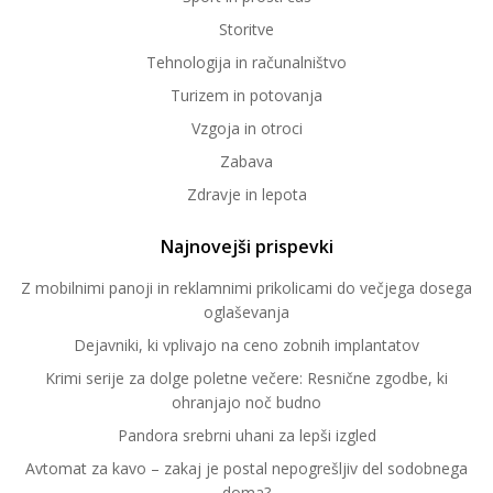
Storitve
Tehnologija in računalništvo
Turizem in potovanja
Vzgoja in otroci
Zabava
Zdravje in lepota
Najnovejši prispevki
Z mobilnimi panoji in reklamnimi prikolicami do večjega dosega
oglaševanja
Dejavniki, ki vplivajo na ceno zobnih implantatov
Krimi serije za dolge poletne večere: Resnične zgodbe, ki
ohranjajo noč budno
Pandora srebrni uhani za lepši izgled
Avtomat za kavo – zakaj je postal nepogrešljiv del sodobnega
doma?