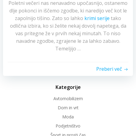
Poletni večeri nas nenavadno upočasnijo, ostanemo
dlje pokonci in iščemo zgodbe, ki naredijo več kot le
zapolnijo tišino. Zato so lahko
krimi serije
tako
odlična izbira, ko si želite nekaj dovolj napetega, da
vas pritegne že v prvih nekaj minutah. To niso
navadne zgodbe, zgrajene le za lahko zabavo.
Temeljijo …
Preberi več
Kategorije
Avtomobilizem
Dom in vrt
Moda
Podjetništvo
Šport in prosti čas