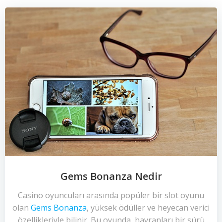
Gems Bonanza Nedir
Casino oyuncuları arasında popüler bir slot oyunu
olan
Gems Bonanza
, yüksek ödüller ve heyecan verici
özellikleriyle bilinir. Bu oyunda, hayranları bir sürü