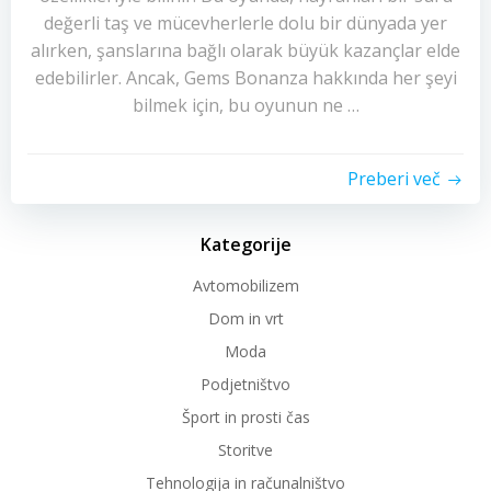
değerli taş ve mücevherlerle dolu bir dünyada yer
alırken, şanslarına bağlı olarak büyük kazançlar elde
edebilirler. Ancak, Gems Bonanza hakkında her şeyi
bilmek için, bu oyunun ne …
Preberi več
Kategorije
Avtomobilizem
Dom in vrt
Moda
Podjetništvo
Šport in prosti čas
Storitve
Tehnologija in računalništvo