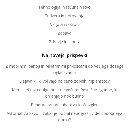
Tehnologija in računalništvo
Turizem in potovanja
Vzgoja in otroci
Zabava
Zdravje in lepota
Najnovejši prispevki
Z mobilnimi panoji in reklamnimi prikolicami do večjega dosega
oglaševanja
Dejavniki, ki vplivajo na ceno zobnih implantatov
Krimi serije za dolge poletne večere: Resnične zgodbe, ki
ohranjajo noč budno
Pandora srebrni uhani za lepši izgled
Avtomat za kavo – zakaj je postal nepogrešljiv del sodobnega
doma?