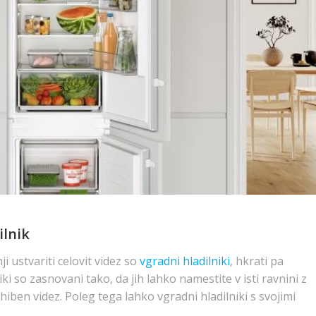
ilnik
nji ustvariti celovit videz so
vgradni hladilniki
, hkrati pa
iki so zasnovani tako, da jih lahko namestite v isti ravnini z
iben videz. Poleg tega lahko vgradni hladilniki s svojimi