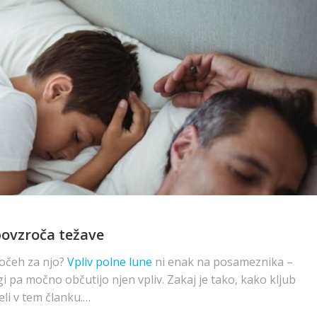
povzroča težave
 nočeh za njo?
Vpliv polne lune
ni enak na posameznika –
i pa močno občutijo njen vpliv. Zakaj je tako, kako kljub
eli v tem članku.…