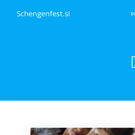
Skip
to
Schengenfest.si
D
content