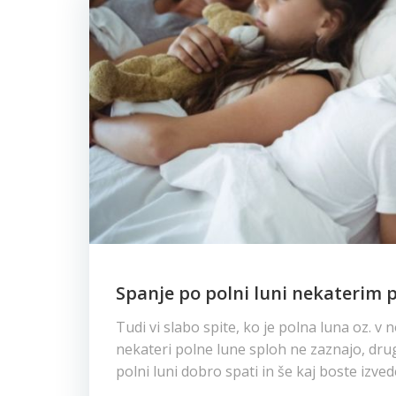
Spanje po polni luni nekaterim 
Tudi vi slabo spite, ko je polna luna oz. v
nekateri polne lune sploh ne zaznajo, drug
polni luni dobro spati in še kaj boste izved