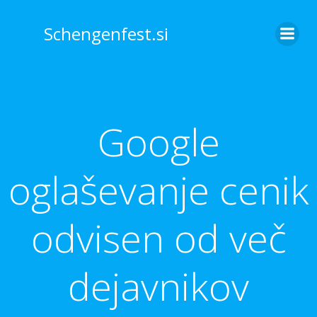
Skip
to
Schengenfest.si
content
Google
oglaševanje cenik
odvisen od več
dejavnikov