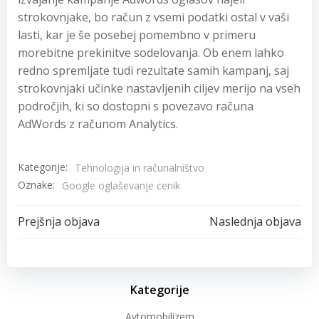
strokovnjake, bo račun z vsemi podatki ostal v vaši
lasti, kar je še posebej pomembno v primeru
morebitne prekinitve sodelovanja. Ob enem lahko
redno spremljate tudi rezultate samih kampanj, saj
strokovnjaki učinke nastavljenih ciljev merijo na vseh
področjih, ki so dostopni s povezavo računa
AdWords z računom Analytics.
Kategorije:
Tehnologija in računalništvo
Oznake:
Google oglaševanje cenik
Post
Post
Prejšnja objava
Naslednja objava
navigation
navigation
Kategorije
Avtomobilizem