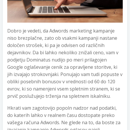
Dobro je vedeti, da Adwords marketing kampanje
niso brezplačne, zato ob vsakmi kampanji nastane
določen strošek, ki pa je odvisen od različnih
dejavnikov. Da bi lahko nekoliko znižali ceno, vam v
podjetju Dominatus nudijo po meri prilagojen
Google oglaševanje cenik za opravljene storitve, ki
jih izvajajo strokovnjaki. Ponujajo vam tudi popuste v
obliki posebnih bonusov v vrednosti od 60 do 120
evrov, ki so namenjeni vsem spletnim stranem, ki se
prvič poslužujejo trženja na spletnem iskalniku.
Hkrati vam zagotovijo popoln nadzor nad podatki,
do katerih lahko v realnem času dostopate preko
vašega računa Adwords. Ne glede na to, da boste za
izvajanje kampanje Adwords oglasov najeli