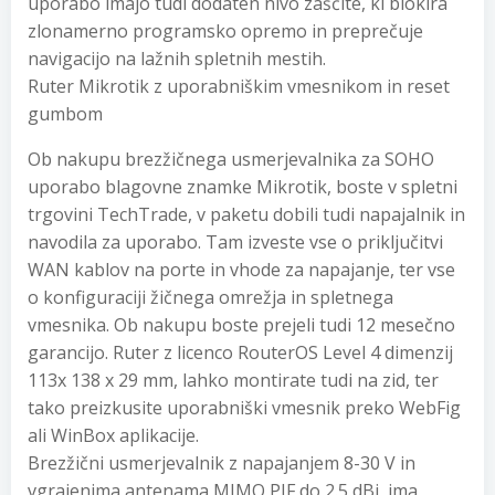
uporabo imajo tudi dodaten nivo zaščite, ki blokira
zlonamerno programsko opremo in preprečuje
navigacijo na lažnih spletnih mestih.
Ruter Mikrotik z uporabniškim vmesnikom in reset
gumbom
Ob nakupu brezžičnega usmerjevalnika za SOHO
uporabo blagovne znamke Mikrotik, boste v spletni
trgovini TechTrade, v paketu dobili tudi napajalnik in
navodila za uporabo. Tam izveste vse o priključitvi
WAN kablov na porte in vhode za napajanje, ter vse
o konfiguraciji žičnega omrežja in spletnega
vmesnika. Ob nakupu boste prejeli tudi 12 mesečno
garancijo. Ruter z licenco RouterOS Level 4 dimenzij
113x 138 x 29 mm, lahko montirate tudi na zid, ter
tako preizkusite uporabniški vmesnik preko WebFig
ali WinBox aplikacije.
Brezžični usmerjevalnik z napajanjem 8-30 V in
vgrajenima antenama MIMO PIF do 2.5 dBi, ima