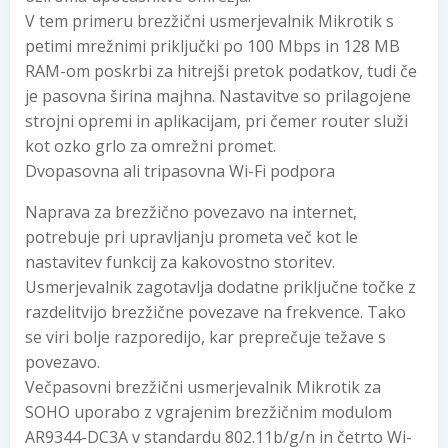
V tem primeru brezžični usmerjevalnik Mikrotik s
petimi mrežnimi priključki po 100 Mbps in 128 MB
RAM-om poskrbi za hitrejši pretok podatkov, tudi če
je pasovna širina majhna. Nastavitve so prilagojene
strojni opremi in aplikacijam, pri čemer router služi
kot ozko grlo za omrežni promet.
Dvopasovna ali tripasovna Wi-Fi podpora
Naprava za brezžično povezavo na internet,
potrebuje pri upravljanju prometa več kot le
nastavitev funkcij za kakovostno storitev.
Usmerjevalnik zagotavlja dodatne priključne točke z
razdelitvijo brezžične povezave na frekvence. Tako
se viri bolje razporedijo, kar preprečuje težave s
povezavo.
Večpasovni brezžični usmerjevalnik Mikrotik za
SOHO uporabo z vgrajenim brezžičnim modulom
AR9344-DC3A v standardu 802.11b/g/n in četrto Wi-