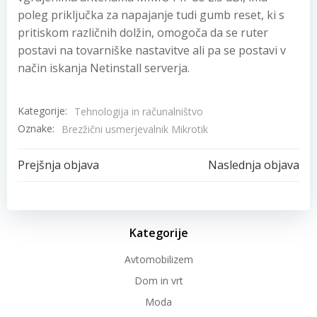
poleg priključka za napajanje tudi gumb reset, ki s
pritiskom različnih dolžin, omogoča da se ruter
postavi na tovarniške nastavitve ali pa se postavi v
način iskanja Netinstall serverja.
Kategorije:
Tehnologija in računalništvo
Oznake:
Brezžični usmerjevalnik Mikrotik
Post
Post
Prejšnja objava
Naslednja objava
navigation
navigation
Kategorije
Avtomobilizem
Dom in vrt
Moda