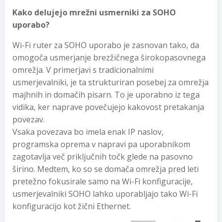
Kako delujejo mrežni usmerniki za SOHO
uporabo?
Wi-Fi ruter za SOHO uporabo je zasnovan tako, da
omogoča usmerjanje brezžičnega širokopasovnega
omrežja. V primerjavi s tradicionalnimi
usmerjevalniki, je ta strukturiran posebej za omrežja
majhnih in domačih pisarn. To je uporabno iz tega
vidika, ker naprave povečujejo kakovost pretakanja
povezav.
Vsaka povezava bo imela enak IP naslov,
programska oprema v napravi pa uporabnikom
zagotavlja več priključnih točk glede na pasovno
širino. Medtem, ko so se domača omrežja pred leti
pretežno fokusirale samo na Wi-Fi konfiguracije,
usmerjevalniki SOHO lahko uporabljajo tako Wi-Fi
konfiguracijo kot žični Ethernet.