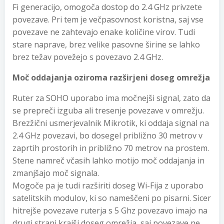
Fi generacijo, omogoča dostop do 2.4 GHz privzete
povezave. Pri tem je večpasovnost koristna, saj vse
povezave ne zahtevajo enake količine virov. Tudi
stare naprave, brez velike pasovne širine se lahko
brez težav povežejo s povezavo 2.4 GHz.
Moč oddajanja oziroma razširjeni doseg omrežja
Ruter za SOHO uporabo ima močnejši signal, zato da
se prepreči izguba ali tresenje povezave v omrežju.
Brezžični usmerjevalnik Mikrotik, ki oddaja signal na
2.4 GHz povezavi, bo dosegel približno 30 metrov v
zaprtih prostorih in približno 70 metrov na prostem.
Stene namreč včasih lahko motijo moč oddajanja in
zmanjšajo moč signala.
Mogoče pa je tudi razširiti doseg Wi-Fija z uporabo
satelitskih modulov, ki so nameščeni po pisarni. Sicer
hitrejše povezave ruterja s 5 Ghz povezavo imajo na
drugi strani krajši doseg omrežja, saj povezave ne