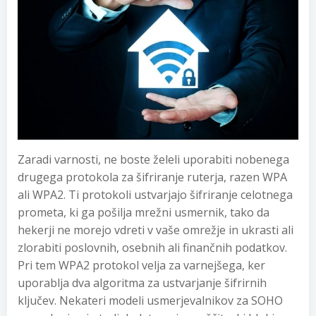
Zaradi varnosti, ne boste želeli uporabiti nobenega
drugega protokola za šifriranje ruterja, razen WPA
ali WPA2. Ti protokoli ustvarjajo šifriranje celotnega
prometa, ki ga pošilja mrežni usmernik, tako da
hekerji ne morejo vdreti v vaše omrežje in ukrasti ali
zlorabiti poslovnih, osebnih ali finančnih podatkov.
Pri tem WPA2 protokol velja za varnejšega, ker
uporablja dva algoritma za ustvarjanje šifrirnih
ključev. Nekateri modeli usmerjevalnikov za SOHO