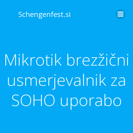
Skip
to
Schengenfest.si
content
Mikrotik brezžični
usmerjevalnik za
SOHO uporabo