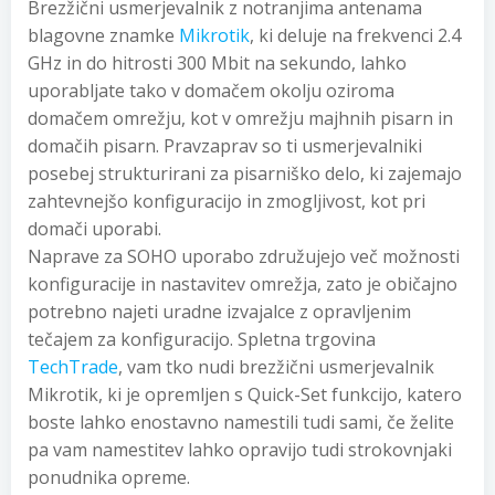
Brezžični usmerjevalnik z notranjima antenama
blagovne znamke
Mikrotik
, ki deluje na frekvenci 2.4
GHz in do hitrosti 300 Mbit na sekundo, lahko
uporabljate tako v domačem okolju oziroma
domačem omrežju, kot v omrežju majhnih pisarn in
domačih pisarn. Pravzaprav so ti usmerjevalniki
posebej strukturirani za pisarniško delo, ki zajemajo
zahtevnejšo konfiguracijo in zmogljivost, kot pri
domači uporabi.
Naprave za SOHO uporabo združujejo več možnosti
konfiguracije in nastavitev omrežja, zato je običajno
potrebno najeti uradne izvajalce z opravljenim
tečajem za konfiguracijo. Spletna trgovina
TechTrade
, vam tko nudi brezžični usmerjevalnik
Mikrotik, ki je opremljen s Quick-Set funkcijo, katero
boste lahko enostavno namestili tudi sami, če želite
pa vam namestitev lahko opravijo tudi strokovnjaki
ponudnika opreme.