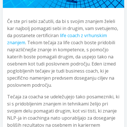
Če ste pri sebi začutili, da bi s svojim znanjem želeli
kar najbolj pomagati sebi in drugim, vam svetujemo,
da postanete certificiran
life coach z vrhunskim
znanjem
. Tekom tečaja za life coach boste pridobili
najrazličnejše znanje in kompetence, s pomočjo
katerih boste pomagali drugim, da uspejo tako na
osebnem kot tudi poslovnem področju. Eden izmed
poglobljenih tečajev je tudi business coach, ki je
specifično namenjen predvsem doseganju ciljev na
poslovnem področju.
Tečaja za coacha se udeležujejo tako posamezniki, ki
si s pridobljenim znanjem in tehnikami želijo pri
svojem delu pomagati drugim, kot vsi tisti, ki znanje
NLP-ja in coachinga nato uporabljajo za doseganje
boljših rezultatov na osebnem in kariernem