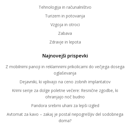
Tehnologija in računalništvo
Turizem in potovanja
Vzgoja in otroci
Zabava
Zdravje in lepota
Najnovejši prispevki
Z mobilnimi panoji in reklamnimi prikolicami do večjega dosega
oglaševanja
Dejavniki, ki vplivajo na ceno zobnih implantatov
Krimi serije za dolge poletne večere: Resnične zgodbe, ki
ohranjajo noč budno
Pandora srebrni uhani za lepši izgled
Avtomat za kavo – zakaj je postal nepogrešljiv del sodobnega
doma?