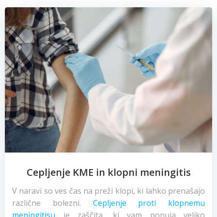
Cepljenje KME in klopni meningitis
V naravi so ves čas na preži klopi, ki lahko prenašajo
različne bolezni.
Cepljenje proti klopnemu
meningitisu
je zaščita, ki vam ponuja veliko