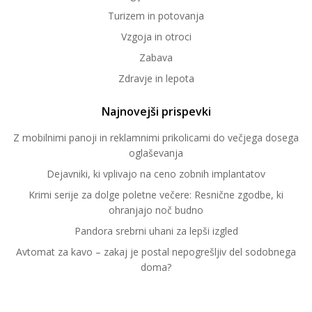
Turizem in potovanja
Vzgoja in otroci
Zabava
Zdravje in lepota
Najnovejši prispevki
Z mobilnimi panoji in reklamnimi prikolicami do večjega dosega
oglaševanja
Dejavniki, ki vplivajo na ceno zobnih implantatov
Krimi serije za dolge poletne večere: Resnične zgodbe, ki
ohranjajo noč budno
Pandora srebrni uhani za lepši izgled
Avtomat za kavo – zakaj je postal nepogrešljiv del sodobnega
doma?