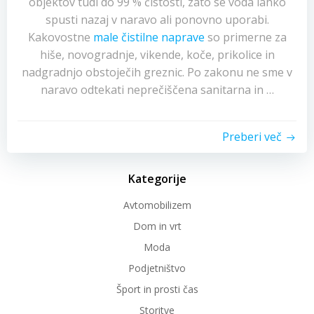
objektov tudi do 99 % čistosti, zato se voda lahko
spusti nazaj v naravo ali ponovno uporabi.
Kakovostne
male čistilne naprave
so primerne za
hiše, novogradnje, vikende, koče, prikolice in
nadgradnjo obstoječih greznic. Po zakonu ne sme v
naravo odtekati neprečiščena sanitarna in …
Preberi več
Kategorije
Avtomobilizem
Dom in vrt
Moda
Podjetništvo
Šport in prosti čas
Storitve