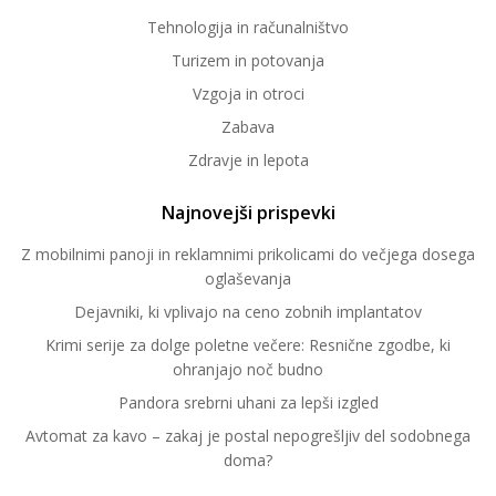
Tehnologija in računalništvo
Turizem in potovanja
Vzgoja in otroci
Zabava
Zdravje in lepota
Najnovejši prispevki
Z mobilnimi panoji in reklamnimi prikolicami do večjega dosega
oglaševanja
Dejavniki, ki vplivajo na ceno zobnih implantatov
Krimi serije za dolge poletne večere: Resnične zgodbe, ki
ohranjajo noč budno
Pandora srebrni uhani za lepši izgled
Avtomat za kavo – zakaj je postal nepogrešljiv del sodobnega
doma?