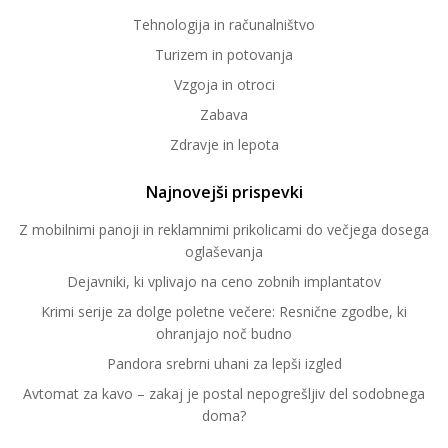
Tehnologija in računalništvo
Turizem in potovanja
Vzgoja in otroci
Zabava
Zdravje in lepota
Najnovejši prispevki
Z mobilnimi panoji in reklamnimi prikolicami do večjega dosega
oglaševanja
Dejavniki, ki vplivajo na ceno zobnih implantatov
Krimi serije za dolge poletne večere: Resnične zgodbe, ki
ohranjajo noč budno
Pandora srebrni uhani za lepši izgled
Avtomat za kavo – zakaj je postal nepogrešljiv del sodobnega
doma?