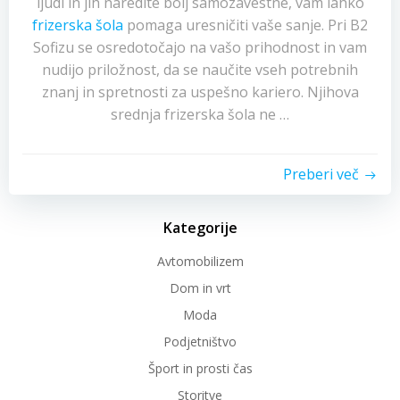
ljudi in jih naredite bolj samozavestne, vam lahko
frizerska šola
pomaga uresničiti vaše sanje. Pri B2
Sofizu se osredotočajo na vašo prihodnost in vam
nudijo priložnost, da se naučite vseh potrebnih
znanj in spretnosti za uspešno kariero. Njihova
srednja frizerska šola ne …
Preberi več
Kategorije
Avtomobilizem
Dom in vrt
Moda
Podjetništvo
Šport in prosti čas
Storitve