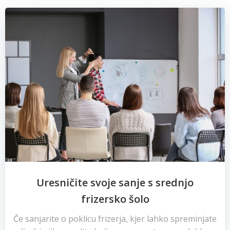
Uresničite svoje sanje s srednjo
frizersko šolo
Če sanjarite o poklicu frizerja, kjer lahko spreminjate