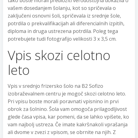
tako boste morali predložiti verodostojna dokazila o
vašem dosedanjem šolanju, kot so spričevala o
zaključeni osnovni šoli, spričevala iz srednje šole,
potrdila o prekvalifikacijah ali diferencialnih izpitih,
diploma in druga ustrezena potrdila. Poleg tega
potrebujete tudi fotografijo velikosti 3 x 3,5 cm.
Vpis skozi celotno
leto
Vpis v srednjo frizersko šolo na B2 Sofizo
izobraževalnem centru je mogoč skozi celotno leto.
Pri vpisu boste morali poravnati vpisnino in prvi
obrok za šolnino. Šola vam omogoča prilagodljivost
glede časa vpisa, kar pomeni, da se lahko vpišete, ko
vam najbolj ustreza. Če imate kakršnakoli vprašanja
ali dvome v zvezi z vpisom, se obrnite na njih. Z