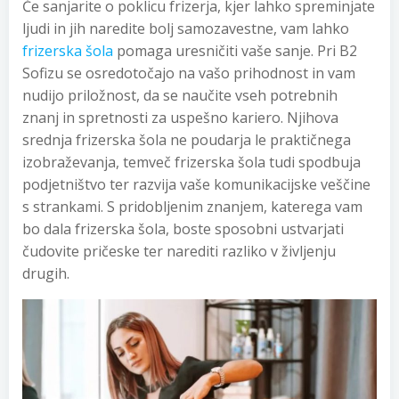
Če sanjarite o poklicu frizerja, kjer lahko spreminjate
ljudi in jih naredite bolj samozavestne, vam lahko
frizerska šola
pomaga uresničiti vaše sanje. Pri B2
Sofizu se osredotočajo na vašo prihodnost in vam
nudijo priložnost, da se naučite vseh potrebnih
znanj in spretnosti za uspešno kariero. Njihova
srednja frizerska šola ne poudarja le praktičnega
izobraževanja, temveč frizerska šola tudi spodbuja
podjetništvo ter razvija vaše komunikacijske veščine
s strankami. S pridobljenim znanjem, katerega vam
bo dala frizerska šola, boste sposobni ustvarjati
čudovite pričeske ter narediti razliko v življenju
drugih.