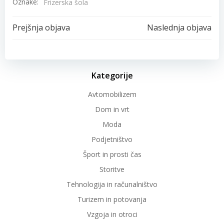
Oznake:
Frizerska šola
Post
Post
Prejšnja objava
Naslednja objava
navigation
navigation
Kategorije
Avtomobilizem
Dom in vrt
Moda
Podjetništvo
Šport in prosti čas
Storitve
Tehnologija in računalništvo
Turizem in potovanja
Vzgoja in otroci