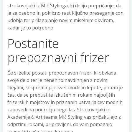
strokovnjaki iz Mič Stylinga, ki delijo prepričanje, da
je za osebno in poklicno rast ključno preseganje con
udobja ter prilagajanje novim miselnim okvirom,
kadar je to potrebno.
Postanite
prepoznavni frizer
Če si želite postati prepoznaven frizer, ki obvlada
svoje delo ter je nenehno navdihnjen z novimi
idejami, ki spreminjajo svet mode in lepote, potem je
čas, da se prepustite izkušenim rokam najboljših
frizerskih mojstrov in priznanih ustvarjalcev modnih
zapovedi na področju nege las. Strokovnjaki iz
Akademije & Art teama Mič Styling vas pričakujejo z
odprtimi rokami, pripravljeni, da vam pomagajo
uresničiti vaše frizerske sanje.