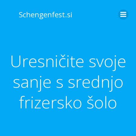
Skip
to
Schengenfest.si
content
Uresničite svoje
sanje s srednjo
frizersko šolo