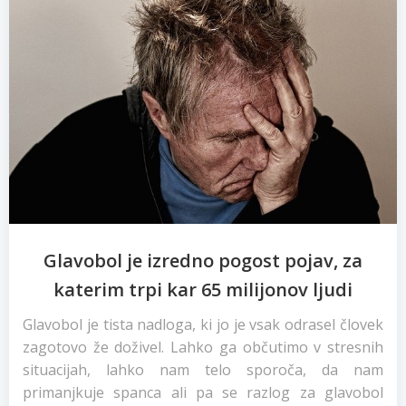
Glavobol je izredno pogost pojav, za
katerim trpi kar 65 milijonov ljudi
Glavobol je tista nadloga, ki jo je vsak odrasel človek
zagotovo že doživel. Lahko ga občutimo v stresnih
situacijah, lahko nam telo sporoča, da nam
primanjkuje spanca ali pa se razlog za glavobol