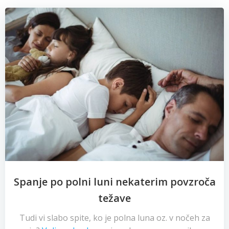
Spanje po polni luni nekaterim povzroča
težave
Tudi vi slabo spite, ko je polna luna oz. v nočeh za