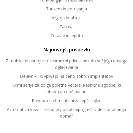
Turizem in potovanja
Vzgoja in otroci
Zabava
Zdravje in lepota
Najnovejši prispevki
Z mobilnimi panoji in reklamnimi prikolicami do večjega dosega
oglaševanja
Dejavniki, ki vplivajo na ceno zobnih implantatov
Krimi serije za dolge poletne večere: Resnične zgodbe, ki
ohranjajo noč budno
Pandora srebrni uhani za lepši izgled
Avtomat za kavo – zakaj je postal nepogrešljiv del sodobnega
doma?