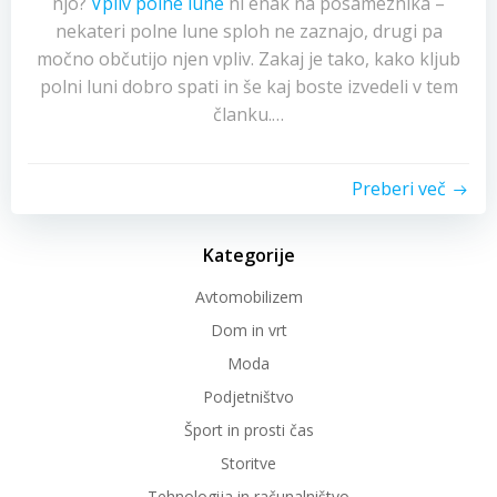
njo?
Vpliv polne lune
ni enak na posameznika –
nekateri polne lune sploh ne zaznajo, drugi pa
močno občutijo njen vpliv. Zakaj je tako, kako kljub
polni luni dobro spati in še kaj boste izvedeli v tem
članku.…
Preberi več
Kategorije
Avtomobilizem
Dom in vrt
Moda
Podjetništvo
Šport in prosti čas
Storitve
Tehnologija in računalništvo