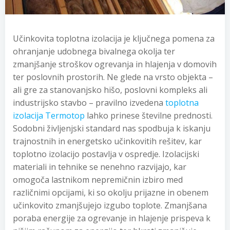
Učinkovita toplotna izolacija je ključnega pomena za
ohranjanje udobnega bivalnega okolja ter
zmanjšanje stroškov ogrevanja in hlajenja v domovih
ter poslovnih prostorih. Ne glede na vrsto objekta –
ali gre za stanovanjsko hišo, poslovni kompleks ali
industrijsko stavbo – pravilno izvedena
toplotna
izolacija Termotop
lahko prinese številne prednosti.
Sodobni življenjski standard nas spodbuja k iskanju
trajnostnih in energetsko učinkovitih rešitev, kar
toplotno izolacijo postavlja v ospredje. Izolacijski
materiali in tehnike se nenehno razvijajo, kar
omogoča lastnikom nepremičnin izbiro med
različnimi opcijami, ki so okolju prijazne in obenem
učinkovito zmanjšujejo izgubo toplote. Zmanjšana
poraba energije za ogrevanje in hlajenje prispeva k