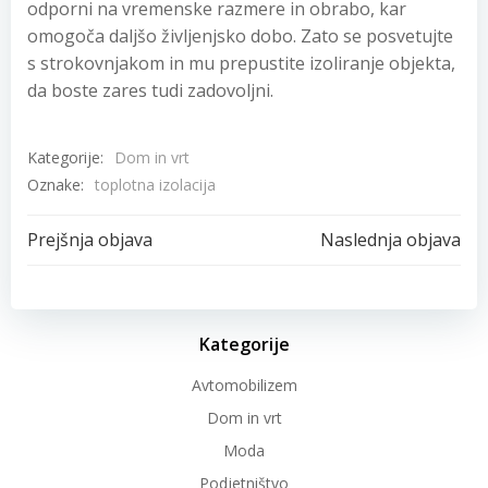
odporni na vremenske razmere in obrabo, kar
omogoča daljšo življenjsko dobo. Zato se posvetujte
s strokovnjakom in mu prepustite izoliranje objekta,
da boste zares tudi zadovoljni.
Kategorije:
Dom in vrt
Oznake:
toplotna izolacija
Post
Post
Prejšnja objava
Naslednja objava
navigation
navigation
Kategorije
Avtomobilizem
Dom in vrt
Moda
Podjetništvo