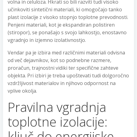
volna in celuloza. Hkrati so bili razviti tudi visoko
učinkoviti sintetični materiali, ki omogočajo tanko
plast izolacije z visoko stopnjo toplotne prevodnosti.
Penjeni materiali, kot je ekspandiran polistiren
(stiropor), se ponašajo s svojo lahkostjo, enostavno
vgradnjo in izjemno izolativnostjo.
Vendar pa je izbira med različnimi materiali odvisna
od več dejavnikov, kot so podnebne razmere,
proračun, trajnostni vidiki ter specifične zahteve
objekta. Pri izbiri je treba upoštevati tudi dolgoročno
vzdržljivost materialov in njihovo odpornost na
vplive okolja.
Pravilna vgradnja
toplotne izolacije:
ključ do energijske