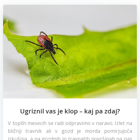
Ugriznil vas je klop – kaj pa zdaj?
V toplih mesecih se radi odpravimo v naravo. Izlet na
bližnji travnik ali v gozd je morda pomirjujoča
izkušnja, a na gozdnih in travnatih površinah na nas