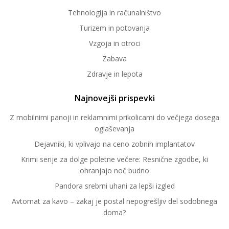
Tehnologija in računalništvo
Turizem in potovanja
Vzgoja in otroci
Zabava
Zdravje in lepota
Najnovejši prispevki
Z mobilnimi panoji in reklamnimi prikolicami do večjega dosega
oglaševanja
Dejavniki, ki vplivajo na ceno zobnih implantatov
Krimi serije za dolge poletne večere: Resnične zgodbe, ki
ohranjajo noč budno
Pandora srebrni uhani za lepši izgled
Avtomat za kavo – zakaj je postal nepogrešljiv del sodobnega
doma?