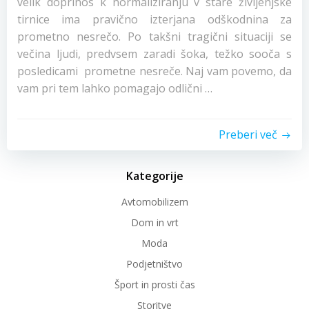
velik doprinos k normaliziranju v stare življenjske
tirnice ima pravično izterjana odškodnina za
prometno nesrečo. Po takšni tragični situaciji se
večina ljudi, predvsem zaradi šoka, težko sooča s
posledicami prometne nesreče. Naj vam povemo, da
vam pri tem lahko pomagajo odlični …
Preberi več
Kategorije
Avtomobilizem
Dom in vrt
Moda
Podjetništvo
Šport in prosti čas
Storitve