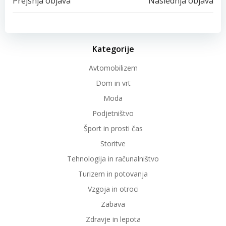
Post
Post
Prejšnja objava
Naslednja objava
navigation
navigation
Kategorije
Avtomobilizem
Dom in vrt
Moda
Podjetništvo
Šport in prosti čas
Storitve
Tehnologija in računalništvo
Turizem in potovanja
Vzgoja in otroci
Zabava
Zdravje in lepota