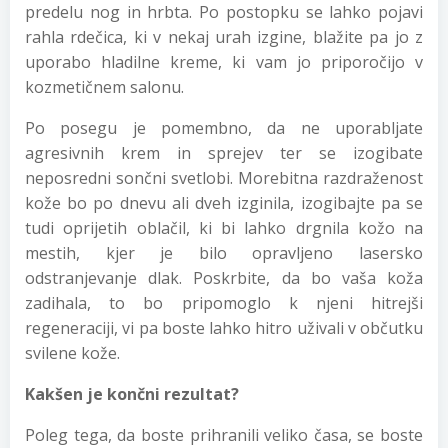
predelu nog in hrbta. Po postopku se lahko pojavi
rahla rdečica, ki v nekaj urah izgine, blažite pa jo z
uporabo hladilne kreme, ki vam jo priporočijo v
kozmetičnem salonu.
Po posegu je pomembno, da ne uporabljate
agresivnih krem in sprejev ter se izogibate
neposredni sončni svetlobi. Morebitna razdraženost
kože bo po dnevu ali dveh izginila, izogibajte pa se
tudi oprijetih oblačil, ki bi lahko drgnila kožo na
mestih, kjer je bilo opravljeno lasersko
odstranjevanje dlak. Poskrbite, da bo vaša koža
zadihala, to bo pripomoglo k njeni hitrejši
regeneraciji, vi pa boste lahko hitro uživali v občutku
svilene kože.
Kakšen je končni rezultat?
Poleg tega, da boste prihranili veliko časa, se boste