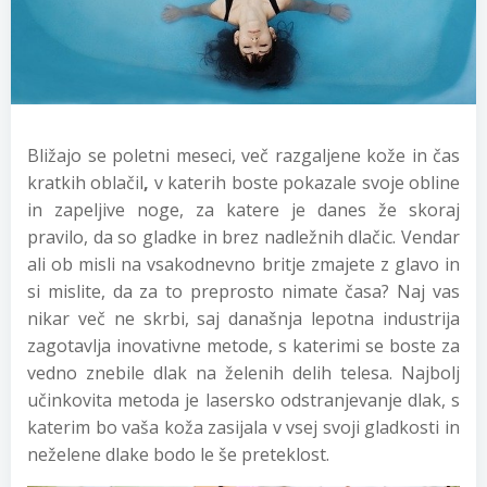
Bližajo se poletni meseci, več razgaljene kože in čas
kratkih oblačil
,
v katerih boste pokazale svoje obline
in zapeljive noge, za katere je danes že skoraj
pravilo, da so gladke in brez nadležnih dlačic. Vendar
ali ob misli na vsakodnevno britje zmajete z glavo in
si mislite, da za to preprosto nimate časa? Naj vas
nikar več ne skrbi, saj današnja lepotna industrija
zagotavlja inovativne metode, s katerimi se boste za
vedno znebile dlak na želenih delih telesa. Najbolj
učinkovita metoda je lasersko odstranjevanje dlak, s
katerim bo vaša koža zasijala v vsej svoji gladkosti in
neželene dlake bodo le še preteklost.