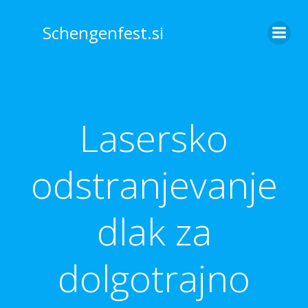
Skip
to
Schengenfest.si
content
Lasersko
odstranjevanje
dlak za
dolgotrajno