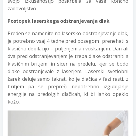
svojo izkušenostjo poskrbela za vaše končno
zadovoljstvo.
Postopek laserskega odstranjevanja dlak
Preden se namenite na lasersko odstranjevanje dlak,
je potrebno vsaj 4 tedne pred posegom prenehati s
klasično depilacijo – puljenjem ali voskanjem. Dan ali
dva pred odstranjevanjem je treba dlake odstraniti s
klasičnim britjem, in sicer na predelu, kjer se bodo
dlake odstranjevale z laserjem. Laserski svetlobni
žarek deluje samo takrat, ko je dlačica v fazi rasti, z
britjem pa se prepreči nepotrebno izgubljanje
energije na predolgih dlačicah, ki bi lahko opeklo
kožo.