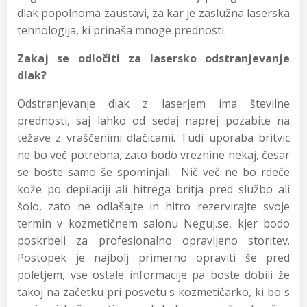
dlak popolnoma zaustavi, za kar je zaslužna laserska
tehnologija, ki prinaša mnoge prednosti.
Zakaj se odločiti za lasersko odstranjevanje
dlak?
Odstranjevanje dlak z laserjem ima številne
prednosti, saj lahko od sedaj naprej pozabite na
težave z vraščenimi dlačicami. Tudi uporaba britvic
ne bo več potrebna, zato bodo vreznine nekaj, česar
se boste samo še spominjali. Nič več ne bo rdeče
kože po depilaciji ali hitrega britja pred službo ali
šolo, zato ne odlašajte in hitro rezervirajte svoje
termin v kozmetičnem salonu Neguj.se, kjer bodo
poskrbeli za profesionalno opravljeno storitev.
Postopek je najbolj primerno opraviti še pred
poletjem, vse ostale informacije pa boste dobili že
takoj na začetku pri posvetu s kozmetičarko, ki bo s