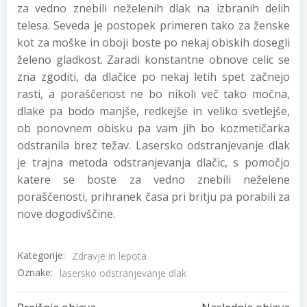
za vedno znebili neželenih dlak na izbranih delih
telesa. Seveda je postopek primeren tako za ženske
kot za moške in oboji boste po nekaj obiskih dosegli
želeno gladkost. Zaradi konstantne obnove celic se
zna zgoditi, da dlačice po nekaj letih spet začnejo
rasti, a poraščenost ne bo nikoli več tako močna,
dlake pa bodo manjše, redkejše in veliko svetlejše,
ob ponovnem obisku pa vam jih bo kozmetičarka
odstranila brez težav. Lasersko odstranjevanje dlak
je trajna metoda odstranjevanja dlačic, s pomočjo
katere se boste za vedno znebili neželene
poraščenosti, prihranek časa pri britju pa porabili za
nove dogodivščine.
Kategorije:
Zdravje in lepota
Oznake:
lasersko odstranjevanje dlak