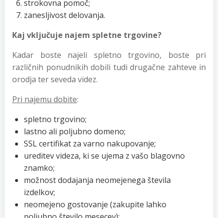
strokovna pomoč;
zanesljivost delovanja.
Kaj vključuje najem spletne trgovine?
Kadar boste najeli spletno trgovino, boste pri
različnih ponudnikih dobili tudi drugačne zahteve in
orodja ter seveda videz.
Pri najemu dobite
:
spletno trgovino;
lastno ali poljubno domeno;
SSL certifikat za varno nakupovanje;
ureditev videza, ki se ujema z vašo blagovno
znamko;
možnost dodajanja neomejenega števila
izdelkov;
neomejeno gostovanje (zakupite lahko
poljubno število mesecev);