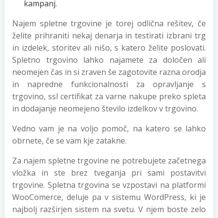
kampanj.
Najem spletne trgovine je torej odlična rešitev, če
želite prihraniti nekaj denarja in testirati izbrani trg
in izdelek, storitev ali nišo, s katero želite poslovati.
Spletno trgovino lahko najamete za določen ali
neomejen čas in si zraven še zagotovite razna orodja
in napredne funkcionalnosti za opravljanje s
trgovino, ssl certifikat za varne nakupe preko spleta
in dodajanje neomejeno število izdelkov v trgovino.
Vedno vam je na voljo pomoč, na katero se lahko
obrnete, če se vam kje zatakne.
Za najem spletne trgovine ne potrebujete začetnega
vložka in ste brez tveganja pri sami postavitvi
trgovine. Spletna trgovina se vzpostavi na platformi
WooComerce, deluje pa v sistemu WordPress, ki je
najbolj razširjen sistem na svetu. V njem boste zelo