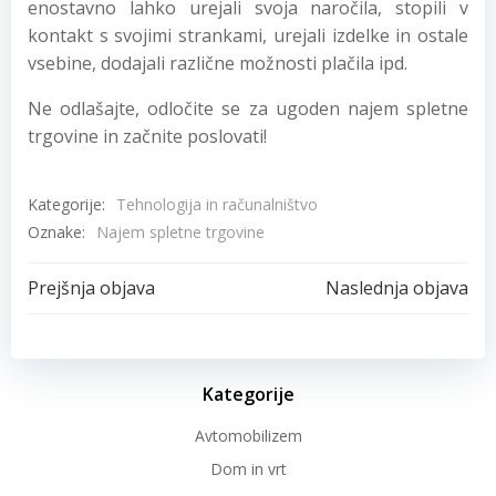
enostavno lahko urejali svoja naročila, stopili v
kontakt s svojimi strankami, urejali izdelke in ostale
vsebine, dodajali različne možnosti plačila ipd.
Ne odlašajte, odločite se za ugoden najem spletne
trgovine in začnite poslovati!
Kategorije:
Tehnologija in računalništvo
Oznake:
Najem spletne trgovine
Post
Post
Prejšnja objava
Naslednja objava
navigation
navigation
Kategorije
Avtomobilizem
Dom in vrt