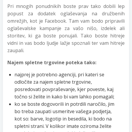
Pri mnogih ponudnikih boste prav tako dobili lep
popust za dodatek oglaševanja na družbenih
omrežjih, kot je Facebook. Tam vam bodo pripravili
oglaševalske kampanje za vašo nišo, izdelek ali
storitev, ki ga boste ponujali. Tako boste hitreje
vidni in vas bodo ljudje lažje spoznali ter vam hitreje
zaupali.
Najem spletne trgovine poteka tako:
najprej je potrebno agenciji, pri kateri se
odločite za najem spletne trgovine,
posredovati povpraševanje, kjer poveste, kaj
točno si želite in kako bi vam lahko pomagali;
ko se boste dogovorili in potrdili naročilo, jim
bo treba zaupati usmeritve vašega podjetja,
kot so: barve, logotip in besedila, ki bodo na
spletni strani. V kolikor imate oziroma želite