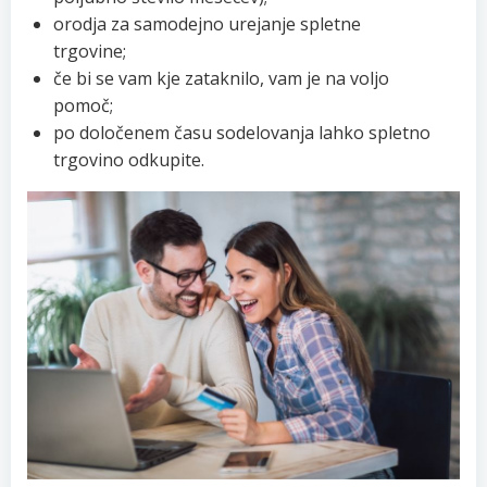
orodja za samodejno urejanje spletne
trgovine;
če bi se vam kje zataknilo, vam je na voljo
pomoč;
po določenem času sodelovanja lahko spletno
trgovino odkupite.