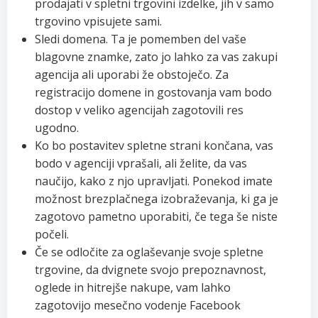
prodajati v spletni trgovini izdelke, jih v samo
trgovino vpisujete sami.
Sledi domena. Ta je pomemben del vaše
blagovne znamke, zato jo lahko za vas zakupi
agencija ali uporabi že obstoječo. Za
registracijo domene in gostovanja vam bodo
dostop v veliko agencijah zagotovili res
ugodno.
Ko bo postavitev spletne strani končana, vas
bodo v agenciji vprašali, ali želite, da vas
naučijo, kako z njo upravljati. Ponekod imate
možnost brezplačnega izobraževanja, ki ga je
zagotovo pametno uporabiti, če tega še niste
počeli.
Če se odločite za oglaševanje svoje spletne
trgovine, da dvignete svojo prepoznavnost,
oglede in hitrejše nakupe, vam lahko
zagotovijo mesečno vodenje Facebook