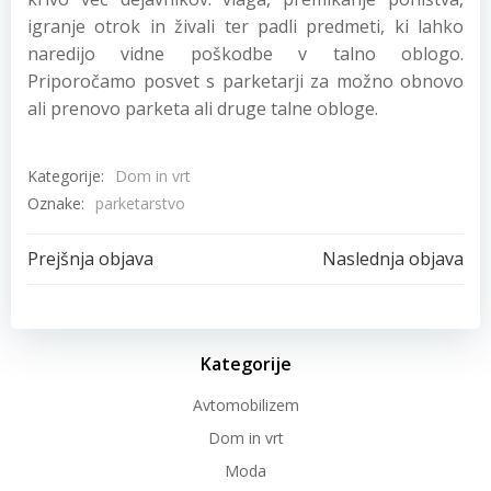
igranje otrok in živali ter padli predmeti, ki lahko
naredijo vidne poškodbe v talno oblogo.
Priporočamo posvet s parketarji za možno obnovo
ali prenovo parketa ali druge talne obloge.
Kategorije:
Dom in vrt
Oznake:
parketarstvo
Post
Post
Prejšnja objava
Naslednja objava
navigation
navigation
Kategorije
Avtomobilizem
Dom in vrt
Moda