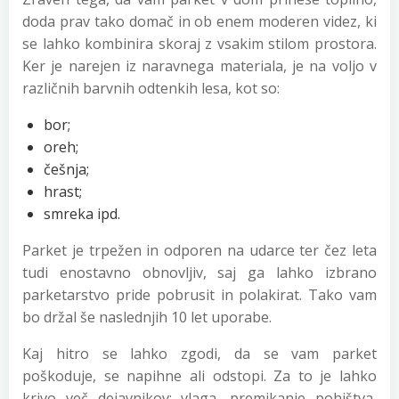
doda prav tako domač in ob enem moderen videz, ki
se lahko kombinira skoraj z vsakim stilom prostora.
Ker je narejen iz naravnega materiala, je na voljo v
različnih barvnih odtenkih lesa, kot so:
bor;
oreh;
češnja;
hrast;
smreka ipd.
Parket je trpežen in odporen na udarce ter čez leta
tudi enostavno obnovljiv, saj ga lahko izbrano
parketarstvo pride pobrusit in polakirat. Tako vam
bo držal še naslednjih 10 let uporabe.
Kaj hitro se lahko zgodi, da se vam parket
poškoduje, se napihne ali odstopi. Za to je lahko
krivo več dejavnikov: vlaga, premikanje pohištva,