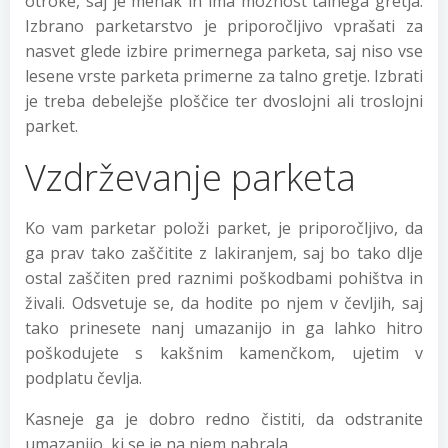
otroke, saj je mehak in ima možnost talnega gretja.
Izbrano parketarstvo je priporočljivo vprašati za
nasvet glede izbire primernega parketa, saj niso vse
lesene vrste parketa primerne za talno gretje. Izbrati
je treba debelejše ploščice ter dvoslojni ali troslojni
parket.
Vzdrževanje parketa
Ko vam parketar položi parket, je priporočljivo, da
ga prav tako zaščitite z lakiranjem, saj bo tako dlje
ostal zaščiten pred raznimi poškodbami pohištva in
živali. Odsvetuje se, da hodite po njem v čevljih, saj
tako prinesete nanj umazanijo in ga lahko hitro
poškodujete s kakšnim kamenčkom, ujetim v
podplatu čevlja.
Kasneje ga je dobro redno čistiti, da odstranite
umazanijo, ki se je na njem nabrala.