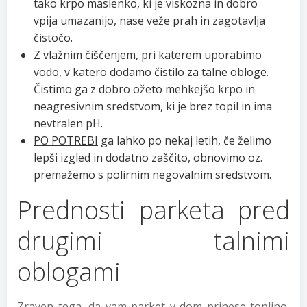
tako krpo maslenko, ki je viskozna in dobro
vpija umazanijo, nase veže prah in zagotavlja
čistočo.
Z vlažnim čiščenjem
, pri katerem uporabimo
vodo, v katero dodamo čistilo za talne obloge.
Čistimo ga z dobro ožeto mehkejšo krpo in
neagresivnim sredstvom, ki je brez topil in ima
nevtralen pH.
PO POTREBI
ga lahko po nekaj letih, če želimo
lepši izgled in dodatno zaščito, obnovimo oz.
premažemo s polirnim negovalnim sredstvom.
Prednosti parketa pred
drugimi talnimi
oblogami
Zraven tega, da vam parket v dom prinese toplino,