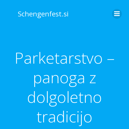
Skip
to
Schengenfest.si
content
Parketarstvo –
panoga z
dolgoletno
tradicijo