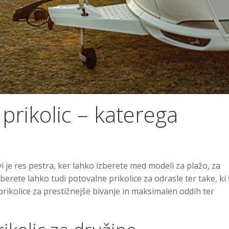
 prikolic – katerega
i je res pestra, ker lahko izberete med modeli za plažo, za
zberete lahko tudi potovalne prikolice za odrasle ter take, ki
rikolice za prestižnejše bivanje in maksimalen oddih ter