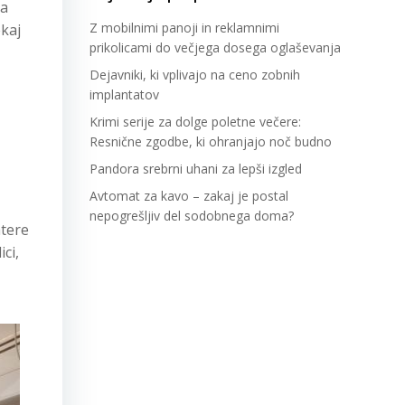
za
Z mobilnimi panoji in reklamnimi
ekaj
prikolicami do večjega dosega oglaševanja
Dejavniki, ki vplivajo na ceno zobnih
implantatov
Krimi serije za dolge poletne večere:
Resnične zgodbe, ki ohranjajo noč budno
Pandora srebrni uhani za lepši izgled
Avtomat za kavo – zakaj je postal
nepogrešljiv del sodobnega doma?
atere
ci,