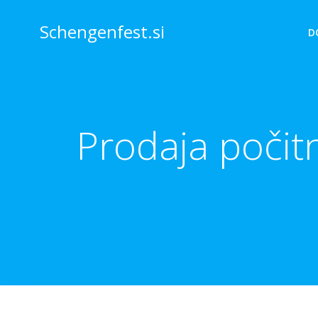
Skip
to
Schengenfest.si
D
content
Prodaja počitni