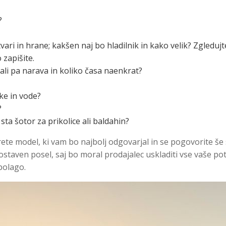
?
ri in hrane; kakšen naj bo hladilnik in kako velik? Zgledujt
 zapišite.
 ali pa narava in koliko časa naenkrat?
ke in vode?
?
ta šotor za prikolice ali baldahin?
rete model, ki vam bo najbolj odgovarjal in se pogovorite še 
nostaven posel, saj bo moral prodajalec uskladiti vse vaše po
zpolago.