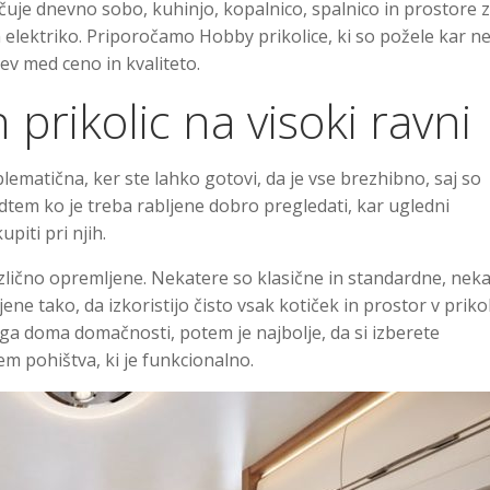
čuje dnevno sobo, kuhinjo, kopalnico, spalnico in prostore 
n elektriko. Priporočamo Hobby prikolice, ki so požele kar n
ev med ceno in kvaliteto.
 prikolic na visoki ravni
blematična, ker ste lahko gotovi, da je vse brezhibno, saj so
dtem ko je treba rabljene dobro pregledati, kar ugledni
piti pri njih.
 različno opremljene. Nekatere so klasične in standardne, nek
 tako, da izkoristijo čisto vsak kotiček in prostor v prikoli
nega doma domačnosti, potem je najbolje, da si izberete
em pohištva, ki je funkcionalno.