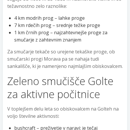
težavnostno zelo raznolike:
4 km modrih prog – lahke proge
7 km rdečih prog – srednje težke proge
1 km črnih prog – najzahtevnejše proge za
smučarje z zahtevnim znanjem
Za smučarje tekače so urejene tekaške proge, ob
smučarski progi Morava pa se nahaja tudi
sankališče, ki je namenjeno najmlajšim obiskovalcem.
Zeleno smučišče Golte
za aktivne počitnice
V toplejšem delu leta so obiskovalcem na Golteh na
voljo številne aktivnosti:
bushcraft – preživetje v naravi: je tečaj