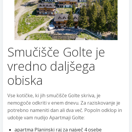
Smučišče Golte je
vredno daljšega
obiska
Vse kotičke, ki jih smučišče Golte skriva, je
nemogoče odkriti v enem dnevu. Za raziskovanje je
potrebno nameniti dan ali dva več. Popoln odklop in
udobje vam nudijo Apartmaji Golte:
apartma Planinski raj za največ 4 osebe