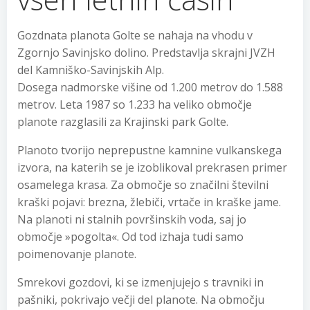
Gozdnata planota Golte se nahaja na vhodu v
Zgornjo Savinjsko dolino. Predstavlja skrajni JVZH
del Kamniško-Savinjskih Alp.
Dosega nadmorske višine od 1.200 metrov do 1.588
metrov. Leta 1987 so 1.233 ha veliko območje
planote razglasili za Krajinski park Golte.
Planoto tvorijo neprepustne kamnine vulkanskega
izvora, na katerih se je izoblikoval prekrasen primer
osamelega krasa. Za območje so značilni številni
kraški pojavi: brezna, žlebiči, vrtače in kraške jame.
Na planoti ni stalnih površinskih voda, saj jo
območje »pogolta«. Od tod izhaja tudi samo
poimenovanje planote.
Smrekovi gozdovi, ki se izmenjujejo s travniki in
pašniki, pokrivajo večji del planote. Na območju