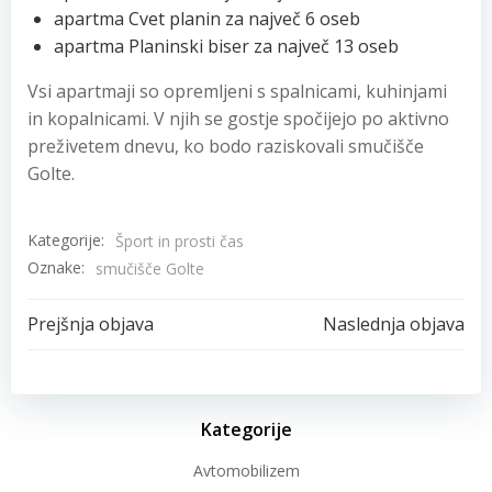
apartma Cvet planin za največ 6 oseb
apartma Planinski biser za največ 13 oseb
Vsi apartmaji so opremljeni s spalnicami, kuhinjami
in kopalnicami. V njih se gostje spočijejo po aktivno
preživetem dnevu, ko bodo raziskovali smučišče
Golte.
Kategorije:
Šport in prosti čas
Oznake:
smučišče Golte
Post
Post
Prejšnja objava
Naslednja objava
navigation
navigation
Kategorije
Avtomobilizem