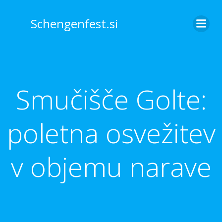
Skip
to
Schengenfest.si
content
Smučišče Golte:
poletna osvežitev
v objemu narave