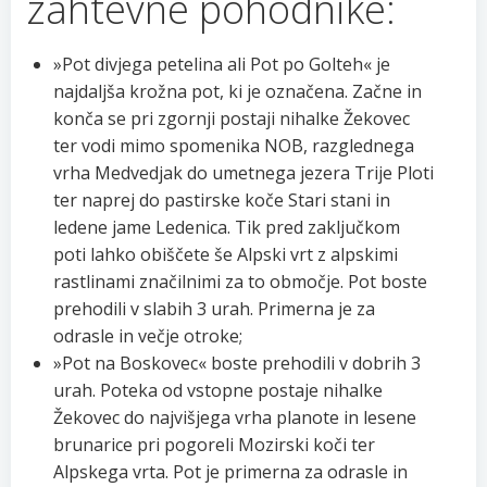
zahtevne pohodnike:
»Pot divjega petelina ali Pot po Golteh« je
najdaljša krožna pot, ki je označena. Začne in
konča se pri zgornji postaji nihalke Žekovec
ter vodi mimo spomenika NOB, razglednega
vrha Medvedjak do umetnega jezera Trije Ploti
ter naprej do pastirske koče Stari stani in
ledene jame Ledenica. Tik pred zaključkom
poti lahko obiščete še Alpski vrt z alpskimi
rastlinami značilnimi za to območje. Pot boste
prehodili v slabih 3 urah. Primerna je za
odrasle in večje otroke;
»Pot na Boskovec« boste prehodili v dobrih 3
urah. Poteka od vstopne postaje nihalke
Žekovec do najvišjega vrha planote in lesene
brunarice pri pogoreli Mozirski koči ter
Alpskega vrta. Pot je primerna za odrasle in