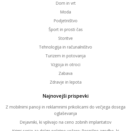
Dom in vrt
Moda
Podjetništvo
Šport in prosti čas
Storitve
Tehnologija in računalništvo
Turizem in potovanja
Vzgoja in otroci
Zabava
Zdravje in lepota
Najnovejši prispevki
Z mobilnimi panoji in reklamnimi prikolicami do večjega dosega
oglaševanja
Dejavniki, ki vplivajo na ceno zobnih implantatov
Krimi serije za dolge poletne večere: Resnične zgodbe, ki