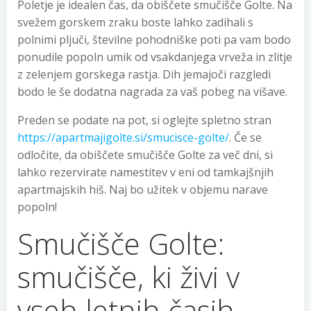
Poletje je idealen čas, da obiščete smučišče Golte. Na
svežem gorskem zraku boste lahko zadihali s
polnimi pljuči, številne pohodniške poti pa vam bodo
ponudile popoln umik od vsakdanjega vrveža in zlitje
z zelenjem gorskega rastja. Dih jemajoči razgledi
bodo le še dodatna nagrada za vaš pobeg na višave.
Preden se podate na pot, si oglejte spletno stran
https://apartmajigolte.si/smucisce-golte/
. Če se
odločite, da obiščete smučišče Golte za več dni, si
lahko rezervirate namestitev v eni od tamkajšnjih
apartmajskih hiš. Naj bo užitek v objemu narave
popoln!
Smučišče Golte:
smučišče, ki živi v
vseh letnih časih