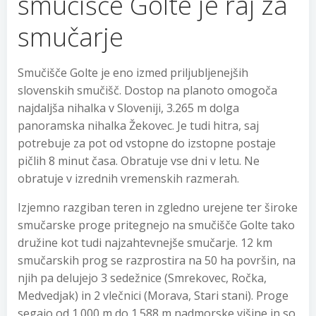
smučišče Golte je raj za
smučarje
Smučišče Golte je eno izmed priljubljenejših
slovenskih smučišč. Dostop na planoto omogoča
najdaljša nihalka v Sloveniji, 3.265 m dolga
panoramska nihalka Žekovec. Je tudi hitra, saj
potrebuje za pot od vstopne do izstopne postaje
pičlih 8 minut časa. Obratuje vse dni v letu. Ne
obratuje v izrednih vremenskih razmerah.
Izjemno razgiban teren in zgledno urejene ter široke
smučarske proge pritegnejo na smučišče Golte tako
družine kot tudi najzahtevnejše smučarje. 12 km
smučarskih prog se razprostira na 50 ha površin, na
njih pa delujejo 3 sedežnice (Smrekovec, Ročka,
Medvedjak) in 2 vlečnici (Morava, Stari stani). Proge
segajo od 1.000 m do 1.588 m nadmorske višine in so