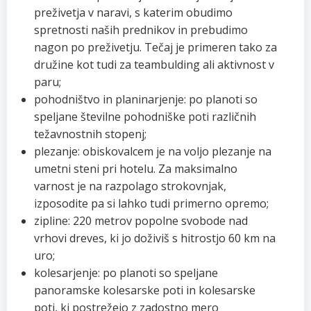
preživetja v naravi, s katerim obudimo
spretnosti naših prednikov in prebudimo
nagon po preživetju. Tečaj je primeren tako za
družine kot tudi za teambulding ali aktivnost v
paru;
pohodništvo in planinarjenje: po planoti so
speljane številne pohodniške poti različnih
težavnostnih stopenj;
plezanje: obiskovalcem je na voljo plezanje na
umetni steni pri hotelu. Za maksimalno
varnost je na razpolago strokovnjak,
izposodite pa si lahko tudi primerno opremo;
zipline: 220 metrov popolne svobode nad
vrhovi dreves, ki jo doživiš s hitrostjo 60 km na
uro;
kolesarjenje: po planoti so speljane
panoramske kolesarske poti in kolesarske
poti, ki postrežejo z zadostno mero