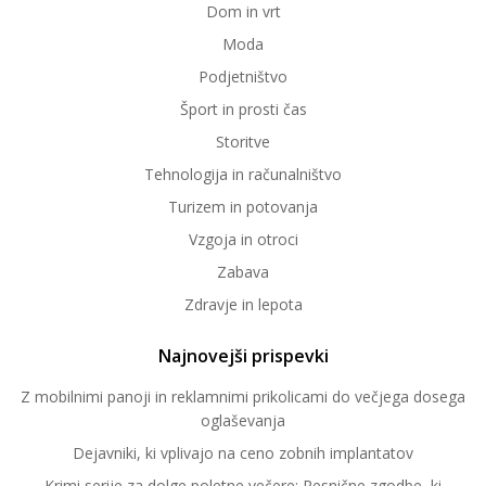
Dom in vrt
Moda
Podjetništvo
Šport in prosti čas
Storitve
Tehnologija in računalništvo
Turizem in potovanja
Vzgoja in otroci
Zabava
Zdravje in lepota
Najnovejši prispevki
Z mobilnimi panoji in reklamnimi prikolicami do večjega dosega
oglaševanja
Dejavniki, ki vplivajo na ceno zobnih implantatov
Krimi serije za dolge poletne večere: Resnične zgodbe, ki