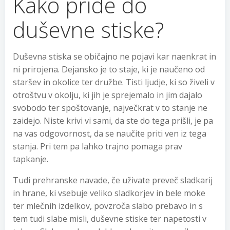
Kako pride do
duševne stiske?
Duševna stiska se običajno ne pojavi kar naenkrat in
ni prirojena. Dejansko je to staje, ki je naučeno od
staršev in okolice ter družbe. Tisti ljudje, ki so živeli v
otroštvu v okolju, ki jih je sprejemalo in jim dajalo
svobodo ter spoštovanje, največkrat v to stanje ne
zaidejo. Niste krivi vi sami, da ste do tega prišli, je pa
na vas odgovornost, da se naučite priti ven iz tega
stanja. Pri tem pa lahko trajno pomaga prav
tapkanje.
Tudi prehranske navade, če uživate preveč sladkarij
in hrane, ki vsebuje veliko sladkorjev in bele moke
ter mlečnih izdelkov, povzroča slabo prebavo in s
tem tudi slabe misli, duševne stiske ter napetosti v