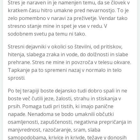
Stres je naraven in je namenjen temu, da se človek v
kratkem času hitro umakne pred nevarnostjo. To je
zelo pomembno v naravi za preživetje. Vendar tako
stresno stanje mine in spet je vse v redu. V
sodobnem svetu pa temu ni tako.
Stresni dejavniki v okolici so številni, od pritiskov,
hitenja, slabega zraka in vode, do dolžnosti in slabe
prehrane. Stres ne mine in povzroča v telesu okvare.
Tapkanje pa to spremeni nazaj v normalo in telo
sprosti.
Po tej terapiji boste dejansko tudi dobro spali in ne
boste več čutili jeze, žalosti, strahu in stiskanja v
prsih. Pomaga tudi pri tistih, ki imajo panične
napade. Nenadoma se bodo umaknili občutki
osamljenosti, zapuščenosti, negativna prepričanja in
manjvrednost, razočaranje, sram, slaba
samopodobama, krivice in krivde, težave v donosih