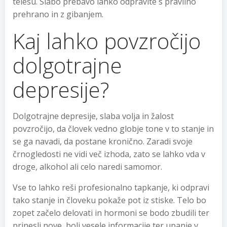
telesu. Slabo prebavo lahko odpravite s pravilno
prehrano in z gibanjem.
Kaj lahko povzročijo
dolgotrajne
depresije?
Dolgotrajne depresije, slaba volja in žalost
povzročijo, da človek vedno globje tone v to stanje in
se ga navadi, da postane kronično. Zaradi svoje
črnogledosti ne vidi več izhoda, zato se lahko vda v
droge, alkohol ali celo naredi samomor.
Vse to lahko reši profesionalno tapkanje, ki odpravi
tako stanje in človeku pokaže pot iz stiske. Telo bo
zopet začelo delovati in hormoni se bodo zbudili ter
prinesli nove, bolj vesele informacije ter upanje v