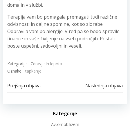
doma in v službi.
Terapija vam bo pomagala premagati tudi različne
odvisnosti in daljne spomine, kot so zlorabe.
Odpravila vam bo alergije. V red pa se bodo spravile
finance in vaše življenje na vseh področjih. Postali
boste uspešni, zadovoljni in veseli.
Kategorije:
Zdravje in lepota
Oznake:
tapkanje
Post
Post
Prejšnja objava
Naslednja objava
navigation
navigation
Kategorije
Avtomobilizem