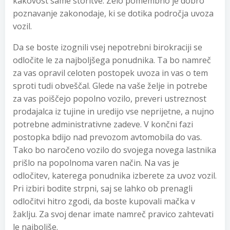
kakovost same storitve. Zelo pomembno je dobro
poznavanje zakonodaje, ki se dotika področja uvoza
vozil.
Da se boste izognili vsej nepotrebni birokraciji se
odločite le za najboljšega ponudnika. Ta bo namreč
za vas opravil celoten postopek uvoza in vas o tem
sproti tudi obveščal. Glede na vaše želje in potrebe
za vas poiščejo popolno vozilo, preveri ustreznost
prodajalca iz tujine in uredijo vse neprijetne, a nujno
potrebne administrativne zadeve. V končni fazi
postopka bdijo nad prevozom avtomobila do vas.
Tako bo naročeno vozilo do svojega novega lastnika
prišlo na popolnoma varen način. Na vas je
odločitev, katerega ponudnika izberete za uvoz vozil.
Pri izbiri bodite strpni, saj se lahko ob prenagli
odločitvi hitro zgodi, da boste kupovali mačka v
žaklju. Za svoj denar imate namreč pravico zahtevati
le najboljše.