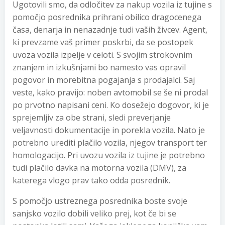
Ugotovili smo, da odločitev za nakup vozila iz tujine s
pomočjo posrednika prihrani obilico dragocenega
časa, denarja in nenazadnje tudi vaših živcev. Agent,
ki prevzame vaš primer poskrbi, da se postopek
uvoza vozila izpelje v celoti. S svojim strokovnim
znanjem in izkušnjami bo namesto vas opravil
pogovor in morebitna pogajanja s prodajalci. Saj
veste, kako pravijo: noben avtomobil se še ni prodal
po prvotno napisani ceni. Ko dosežejo dogovor, ki je
sprejemljiv za obe strani, sledi preverjanje
veljavnosti dokumentacije in porekla vozila. Nato je
potrebno urediti plačilo vozila, njegov transport ter
homologacijo. Pri uvozu vozila iz tujine je potrebno
tudi plačilo davka na motorna vozila (DMV), za
katerega vlogo prav tako odda posrednik.
S pomočjo ustreznega posrednika boste svoje
sanjsko vozilo dobili veliko prej, kot če bi se