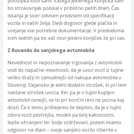
postopka lotili sami. Vašega jeklenega konjička vam
bo strokovnjak poiskal v približno petih dneh. Čas
iskanja je sicer odvisen predvsem od specifikacij
vozila in vaših želja. Sledi dogovor glede plačila in
urejanje vse potrebne dokumentacije. V predvidoma
treh tednih pa bo vaš novi jekleni konjiček že pri vas.
Z Rovando do sanjskega avtomobila
Nevednost in nepoznavanje trgovanja z avtomobili
vodi do napačne miselnosti, da je uvoz vozil iz tujine
veliko dražji in zamudnejši od nakupa avtomobila v
Sloveniji. Dejansko je edini dodatni strošek, ki pri tem
nastane strošek uvoza. Ker pa je v tujini kupljen
avtomobil cenejši, se to pri končni ceni ne pozna kaj
dosti. Če k temu prištejemo še dejstvo, da je v tujini
izbira vozil pestrejša, modeli pa bolj kakovostni,
lepše ohranjeni ter bolje vzdrževani, potem imamo
odgovor na dlani – svoje sanjsko vozilo izberite v