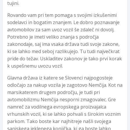
tujini.
Rovando vam pri tem pomaga s svojimi izkušenimi
sodelavci in bogatim znanjem. Le dobro poznavanje
avtomobilov za sam uvoz vozil še zdaleč ni dovolj.
Potrebno je imeti veliko znanja s področja
zakonodaje, saj ima vsaka država tudi svoje zakone,
ki se lahko med seboj razlikujejo. Tu tudi največkrat
pride do težav. Uskladitev zakonov je tako prvi korak
k uspešnemu uvozu vozil.
Glavna država iz katere se Slovenci najpogosteje
odločajo za nakup vozila je zagotovo Nemčija. Kot na
marsikaterem drugem področju, je tudi pri
avtomobilizmu Nemčija nesporni zmagovalec. Gre
namreč za vodilnega evropskega proizvajalca
vrhunskih vozil, ki se lahko pohvali s širokim voznim
parkom. Tako boste kar najhitreje našli svojega
sanjskega jeklenega konjička, ki ga boste lahko