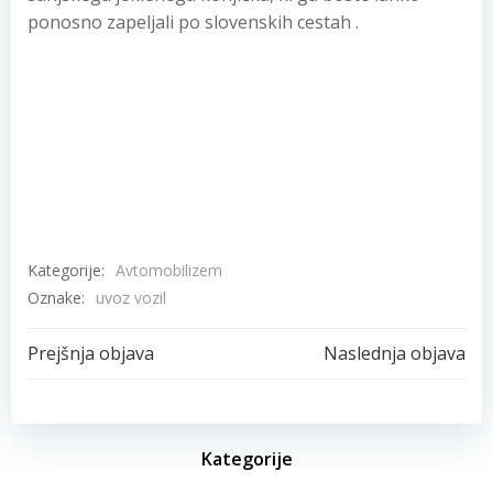
ponosno zapeljali po slovenskih cestah .
Kategorije:
Avtomobilizem
Oznake:
uvoz vozil
Post
Post
Prejšnja objava
Naslednja objava
navigation
navigation
Kategorije