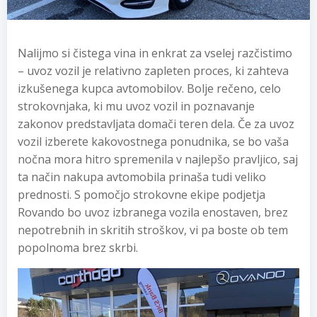
Nalijmo si čistega vina in enkrat za vselej razčistimo
– uvoz vozil je relativno zapleten proces, ki zahteva
izkušenega kupca avtomobilov. Bolje rečeno, celo
strokovnjaka, ki mu uvoz vozil in poznavanje
zakonov predstavljata domači teren dela. Če za uvoz
vozil izberete kakovostnega ponudnika, se bo vaša
nočna mora hitro spremenila v najlepšo pravljico, saj
ta način nakupa avtomobila prinaša tudi veliko
prednosti. S pomočjo strokovne ekipe podjetja
Rovando bo uvoz izbranega vozila enostaven, brez
nepotrebnih in skritih stroškov, vi pa boste ob tem
popolnoma brez skrbi.