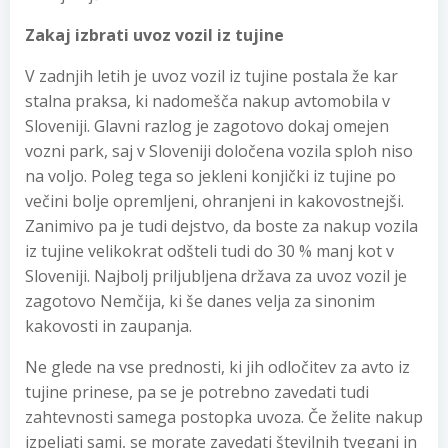
Zakaj izbrati uvoz vozil iz tujine
V zadnjih letih je uvoz vozil iz tujine postala že kar
stalna praksa, ki nadomešča nakup avtomobila v
Sloveniji. Glavni razlog je zagotovo dokaj omejen
vozni park, saj v Sloveniji določena vozila sploh niso
na voljo. Poleg tega so jekleni konjički iz tujine po
večini bolje opremljeni, ohranjeni in kakovostnejši.
Zanimivo pa je tudi dejstvo, da boste za nakup vozila
iz tujine velikokrat odšteli tudi do 30 % manj kot v
Sloveniji. Najbolj priljubljena država za uvoz vozil je
zagotovo Nemčija, ki še danes velja za sinonim
kakovosti in zaupanja.
Ne glede na vse prednosti, ki jih odločitev za avto iz
tujine prinese, pa se je potrebno zavedati tudi
zahtevnosti samega postopka uvoza. Če želite nakup
izpeljati sami, se morate zavedati številnih tveganj in