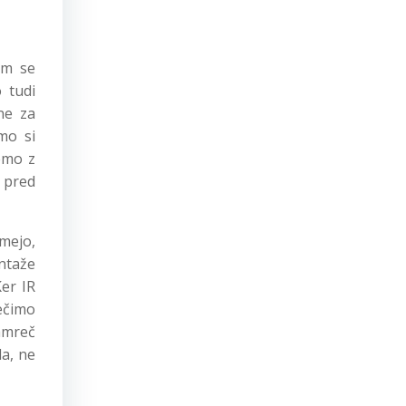
em se
 tudi
ne za
mo si
emo z
t pred
jmejo,
ntaže
er IR
ečimo
amreč
da, ne