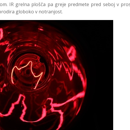
kom. IR grelna plošča pa greje predmete pred seboj v pros
prodira globoko v notranjost.