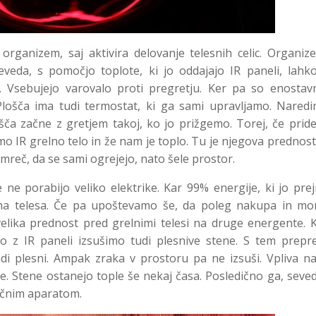
rganizem, saj aktivira delovanje telesnih celic. Organiz
eveda, s pomočjo toplote, ki jo oddajajo IR paneli, lahko
. Vsebujejo varovalo proti pregretju. Ker pa so enostav
ošča ima tudi termostat, ki ga sami upravljamo. Naredi
ča začne z gretjem takoj, ko jo prižgemo. Torej, če prid
mo IR grelno telo in že nam je toplo. Tu je njegova prednos
amreč, da se sami ogrejejo, nato šele prostor.
 ne porabijo veliko elektrike. Kar 99% energije, ki jo pre
lna telesa. Če pa upoštevamo še, da poleg nakupa in mo
lika prednost pred grelnimi telesi na druge energente. K
ko z IR paneli izsušimo tudi plesnive stene. S tem prepr
di plesni. Ampak zraka v prostoru pa ne izsuši. Vpliva n
e. Stene ostanejo tople še nekaj časa. Posledično ga, seve
ričnim aparatom.