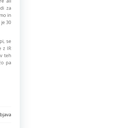
e ali
di za
amo in
 je 30
pi, se
 z IR
 v teh
žo pa
bjava