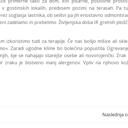
če primerne tako za dom, kot pisarne, poslovne prostor
i v gostinskih lokalih, predvsem pozimi na terasah. Pa tu
ez soglasja lastnika, ob selitvi pa jih enostavno odmontir
eni zadelamo in prebelimo. Življenjska doba IR grelnih plošč
 izkoristimo tudi za terapije. Če nas bolijo mišice ali skle
o«. Zaradi ugodne klime bo bolečina popustila. Ogrevanje
jih, kje se nahajajo starejše osebe ali novorojenčki. Zrak
. V zraku je bistveno manj alergenov. Vpliv na njihovo ko
Post
Naslednja o