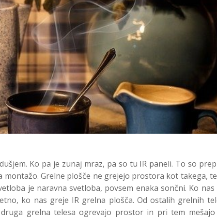
dušjem. Ko pa je zunaj mraz, pa so tu IR paneli. To so pre
a montažo. Grelne plošče ne grejejo prostora kot takega, 
a svetloba je naravna svetloba, povsem enaka sončni. Ko nas
etno, ko nas greje IR grelna plošča. Od ostalih grelnih te
li druga grelna telesa ogrevajo prostor in pri tem mešajo