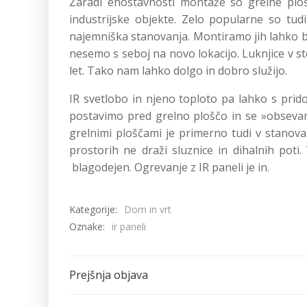
Zaradi enostavnosti montaže so grelne ploš
industrijske objekte. Zelo popularne so tud
najemniška stanovanja. Montiramo jih lahko br
nesemo s seboj na novo lokacijo. Luknjice v st
let. Tako nam lahko dolgo in dobro služijo.
IR svetlobo in njeno toploto pa lahko s pridom
postavimo pred grelno ploščo in se »obsevam
grelnimi ploščami je primerno tudi v stanovan
prostorih ne draži sluznice in dihalnih poti
blagodejen. Ogrevanje z IR paneli je in.
Kategorije:
Dom in vrt
Oznake:
ir paneli
Post
Prejšnja objava