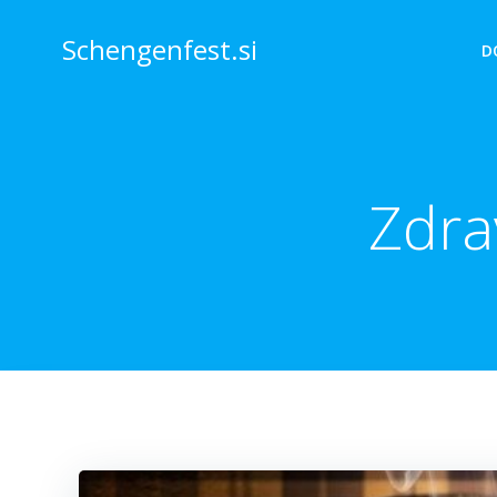
Skip
to
Schengenfest.si
D
content
Zdra