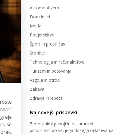
Avtomobilizem
Dom in vrt
Moda
Podjetništvo
Šport in prosti čas
Storitve
Tehnologija in računalništvo
Turizem in potovanja
Vzgoja in otroci
Zabava
Zdravje in lepota
proste
temveč
Najnovejši prispevki
 greje
Z mobilnimi panoji in reklamnimi
les se
prikolicami do večjega dosega oglaševanja
 zrak.