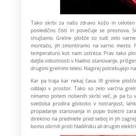
Tako skrbi za našo zdravo kožo in celoten o
posledično čisti in povečuje se presnova. S
shujšamo. Grelne plošče so tudi zelo varne
montažo, jih zmontiramo na varno mesto. Pl
temperaturo kot nam ustreza. Prav tako ploš
daljše odsotnosti v hladno stanovanje, prižge
drugimi grelnimi telesi. Najprej potrebujejo n
Kar pa traja kar nekaj časa. IR grelne plošče
oddajo v prostor. Tako so zelo varčna gre
nimamo potem nobenih skrbi več, je pa tu ve
svetloba prodira globoko v notranjost, lah
propadanje stanovanja in pojav bolezni zara
direktno na predmete pred seboj in jih zagrej
bomo obrnili proti hladilniku ali drugim elekt