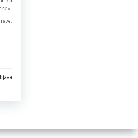
i bili
anov.
prave,
bjava