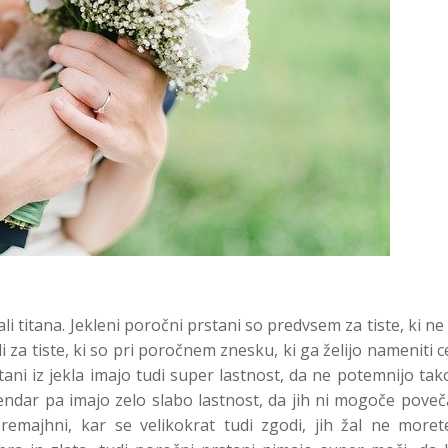
li titana. Jekleni poročni prstani so predvsem za tiste, ki ne 
i za tiste, ki so pri poročnem znesku, ki ga želijo nameniti c
ani iz jekla imajo tudi super lastnost, da ne potemnijo tak
endar pa imajo zelo slabo lastnost, da jih ni mogoče poveča
emajhni, kar se velikokrat tudi zgodi, jih žal ne moret