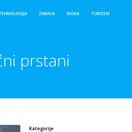
TEHNOLOGIJA
ZABAVA
MODA
TURIZEM
čni prstani
Kategorije