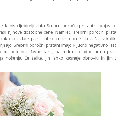
, ki niso ljubitelji zlata. Srebrni poročni prstani se pojavijo
zaradi njihove dostopne cene. Namreč, srebrni poročni prst
o tako kot zlate pa se lahko tudi srebrne skozi čas v koli
jšajo. Srebrni poročni prstani imajo ključno negativno las
oma potemni. Ravno tako, pa tudi niso odporni na pras
a nošenja. Če želite, jih lahko kasneje obnoviti in jim 