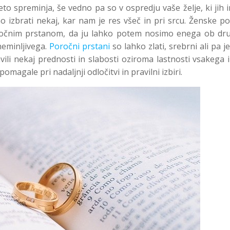
to spreminja, še vedno pa so v ospredju vaše želje, ki jih 
 izbrati nekaj, kar nam je res všeč in pri srcu. Ženske p
ročnim prstanom, da ju lahko potem nosimo enega ob dr
neminljivega.
Poročni prstani
so lahko zlati, srebrni ali pa je
vili nekaj prednosti in slabosti oziroma lastnosti vsakega
magale pri nadaljnji odločitvi in pravilni izbiri.