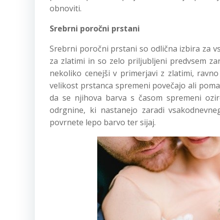
obnoviti.
Srebrni poročni prstani
Srebrni poročni prstani so odlična izbira za vse
za zlatimi in so zelo priljubljeni predvsem 
nekoliko cenejši v primerjavi z zlatimi, ravn
velikost prstanca spremeni povečajo ali poman
da se njihova barva s časom spremeni ozir
odrgnine, ki nastanejo zaradi vsakodnevneg
povrnete lepo barvo ter sijaj.