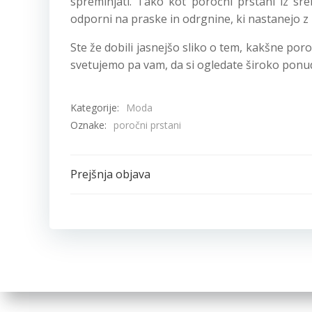
spreminjati. Tako kot poročni prstani iz sre
odporni na praske in odrgnine, ki nastanejo z
Ste že dobili jasnejšo sliko o tem, kakšne poro
svetujemo pa vam, da si ogledate široko ponudbo
Kategorije:
Moda
Oznake:
poročni prstani
Post
Prejšnja objava
navigation