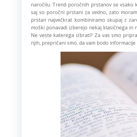
naročilu. Trend poročnih prstanov se vsako le
saj so poročni prstani za vedno, zato moramo
prstan največkrat kombiniramo skupaj z za
moški ponavadi izberejo nekaj klasičnega in 
Ne veste katerega izbrati? Za vas smo pripra
njih, prepričani smo, da vam bodo informacije po