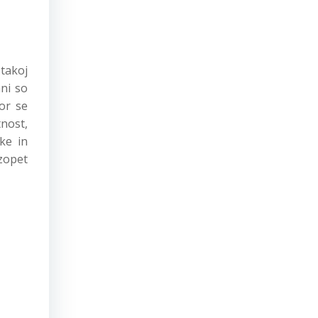
 takoj
ani so
kor se
tnost,
ke in
zopet