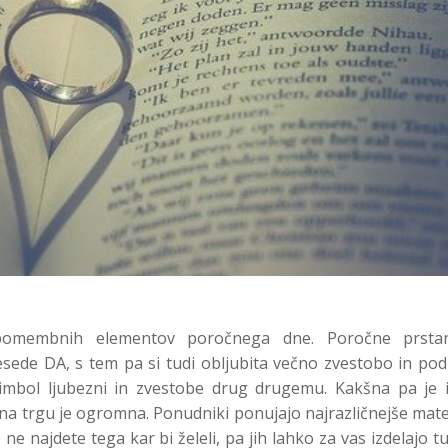
 pomembnih elementov poročnega dne. Poročne prsta
sede DA, s tem pa si tudi obljubita večno zvestobo in pod
mbol ljubezni in zvestobe drug drugemu. Kakšna pa je i
na trgu je ogromna. Ponudniki ponujajo najrazličnejše mate
ne najdete tega kar bi želeli, pa jih lahko za vas izdelajo t