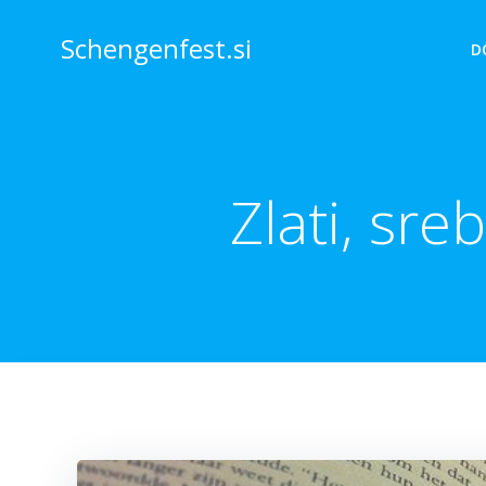
Skip
to
Schengenfest.si
D
content
Zlati, sre