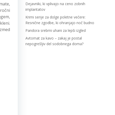
imate,
Dejavniki, ki vplivajo na ceno zobnih
implantatov
oročni
ugem,
Krimi serije za dolge poletne večere:
kleni.
Resnične zgodbe, ki ohranjajo noč budno
 izmed
Pandora srebrni uhani za lepši izgled
Avtomat za kavo – zakaj je postal
nepogrešljiv del sodobnega doma?