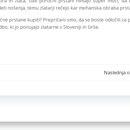
bra in zlata, tudi poročni prstani nimajo super moči, da b
 leti nošenja, temu zlatarji rečejo kar mehanska obraba prst
čne prstane kupiti? Prepričani smo, da se boste odločili za 
, ki jo ponujajo zlatarne v Sloveniji in širše.
Post
Naslednja o
navigation