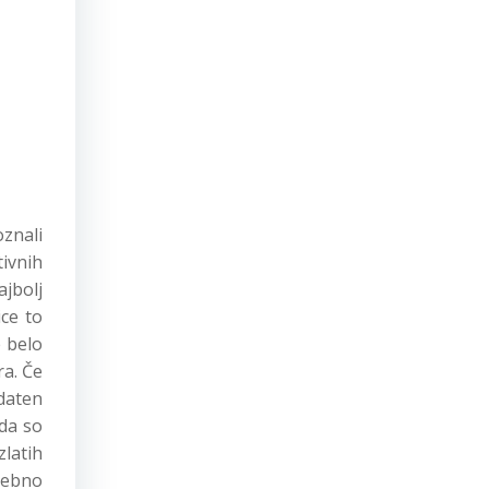
znali
tivnih
ajbolj
ice to
e belo
ra. Če
odaten
 da so
zlatih
trebno