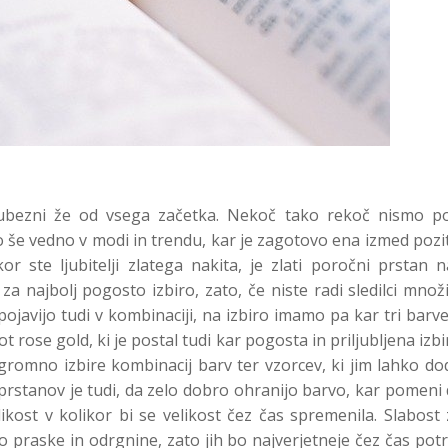
jubezni že od vsega začetka. Nekoč tako rekoč nismo po
o še vedno v modi in trendu, kar je zagotovo ena izmed pozi
or ste ljubitelji zlatega nakita, je zlati poročni prstan n
za najbolj pogosto izbiro, zato, če niste radi sledilci množ
pojavijo tudi v kombinaciji, na izbiro imamo pa kar tri barv
t rose gold, ki je postal tudi kar pogosta in priljubljena izbi
gromno izbire kombinacij barv ter vzorcev, ki jim lahko d
prstanov je tudi, da zelo dobro ohranijo barvo, kar pomeni
ikost v kolikor bi se velikost čez čas spremenila. Slabost 
o praske in odrgnine, zato jih bo najverjetneje čez čas po