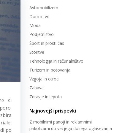
Avtomobilizem
Dom in vrt
Moda
Podjetništvo
Šport in prosti čas
Storitve
Tehnologija in računalništvo
Turizem in potovanja
Vzgoja in otroci
Zabava
Zdravje in lepota
ne si
poro.
Najnovejši prispevki
zbira
Z mobilnimi panoji in reklamnimi
riale,
prikolicami do večjega dosega oglaševanja
udi po