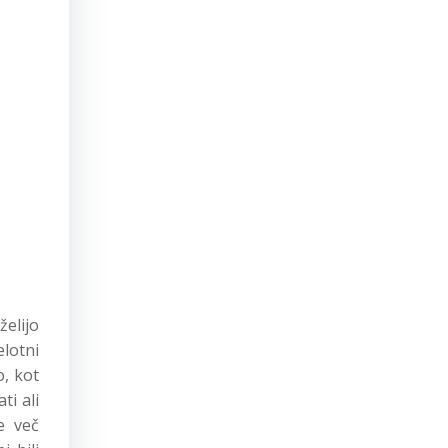
želijo
elotni
o, kot
ti ali
e več